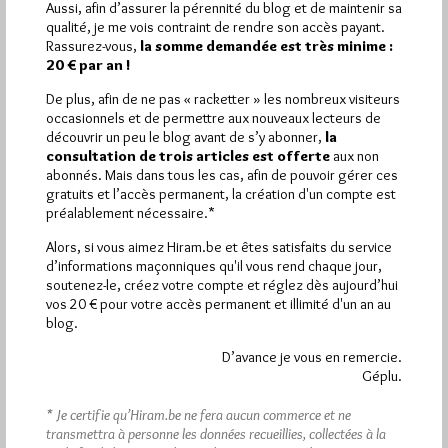
Aussi, afin d’assurer la pérennité du blog et de maintenir sa
qualité, je me vois contraint de rendre son accès payant.
Plus d’informations
Rassurez-vous,
la somme demandée est très minime :
20 € par an !
Quels sont les articles les plus lus du blog ?
De plus, afin de ne pas « racketter » les nombreux visiteurs
occasionnels et de permettre aux nouveaux lecteurs de
découvrir un peu le blog avant de s’y abonner,
la
consultation de trois articles est offerte
aux non
abonnés. Mais dans tous les cas, afin de pouvoir gérer ces
gratuits et l’accès permanent, la création d'un compte est
préalablement nécessaire.*
Abonnement aux Newsletters - RSS
Alors, si vous aimez Hiram.be et êtes satisfaits du service
d’informations maçonniques qu'il vous rend chaque jour,
soutenez-le, créez votre compte et réglez dès aujourd’hui
vos 20 € pour votre accès permanent et illimité d'un an au
blog.
D’avance je vous en remercie.
Géplu.
* Je certifie qu’Hiram.be ne fera aucun commerce et ne
transmettra à personne les données recueillies, collectées à la