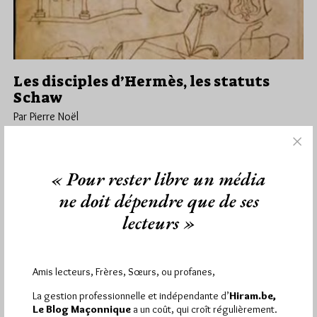
Les disciples d’Hermès, les statuts
Schaw
Par Pierre Noël
Samedi 10/04/21
Lu 3916 fois
Après la publication lundi 29 mars du texte de Pierre Noël Les
« Pour rester libre un média
enfants d’Hermès Trismégiste, voici la suite de ce…
ne doit dépendre que de ses
Dans
Divers
8 commentaires
lecteurs »
Amis lecteurs, Frères, Sœurs, ou profanes,
1 864
Hier vendredi 7 août 2026, Hiram.be a reçu
La gestion professionnelle et indépendante d’
Hiram.be,
visites
3 133 pages
et
ont été lues (Source :
Le Blog Maçonnique
a un coût, qui croît régulièrement.
Pirsch.io)