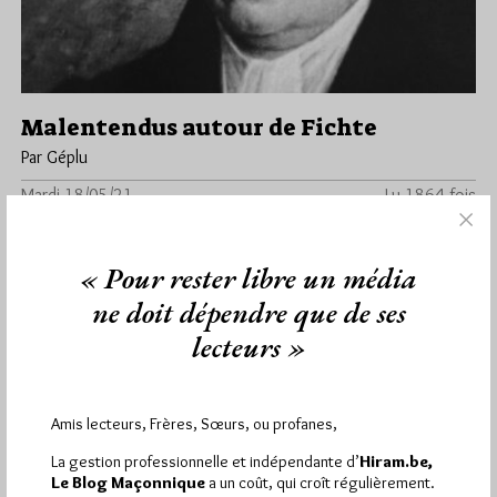
Malentendus autour de Fichte
Par Géplu
Mardi 18/05/21
Lu 1864 fois
Dans le cadre de son programme de vidéo conférences,
le Campus Maçonnique recevra ce mardi 18 mai à 19h30 Bruno
« Pour rester libre un média
Pinchard,…
ne doit dépendre que de ses
Dans
Divers
2 commentaires
lecteurs »
Amis lecteurs, Frères, Sœurs, ou profanes,
2 196
Hier dimanche 9 août 2026, Hiram.be a reçu
La gestion professionnelle et indépendante d’
Hiram.be,
visites
4 830 pages
et
ont été lues (Source :
Le Blog Maçonnique
a un coût, qui croît régulièrement.
Pirsch.io)