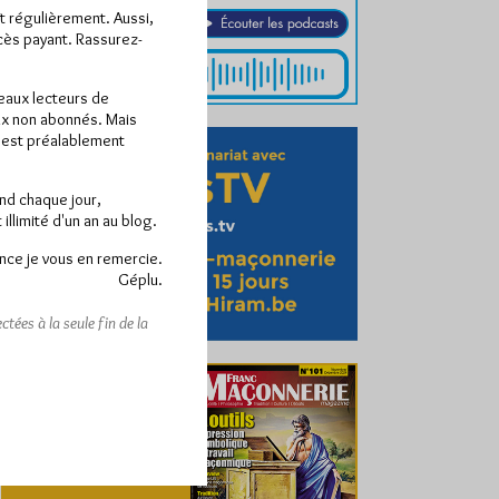
ît régulièrement. Aussi,
ccès payant. Rassurez-
veaux lecteurs de
x non abonnés. Mais
e est préalablement
end chaque jour,
llimité d'un an au blog.
nce je vous en remercie.
Géplu.
tées à la seule fin de la