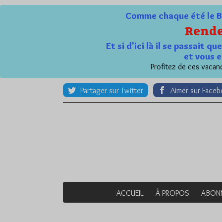
Comme chaque été le Bl
Rende
Et si d'ici là il se passait 
et vous e
Profitez de ces vacanc
Partager sur Twitter
Aimer sur Face
ACCUEIL
À PROPOS
ABON