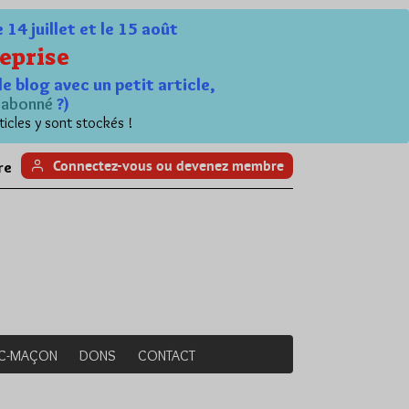
4 juillet et le 15 août
eprise
le blog avec un petit article,
n
abonné
?)
ticles y sont stockés !
Connectez-vous ou devenez membre
re
NC-MAÇON
DONS
CONTACT