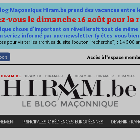
og Maçonnique Hiram.be prend des vacances entre le 1
z-vous le dimanche 16 août pour la r
quelque chose d'important on réveillerait tout de même 
n seriez informé par une newsletter (y êtes-vous bie
es pour visiter les archives du site (bouton "recherche") : 14 500 ar
book
Accès à l’espace memb
NEMENT
PRINCIPALES OBÉDIENCES EUROPÉENNES
DEVENIR FRA