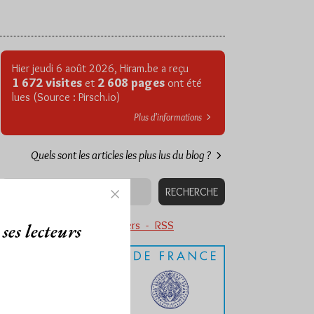
Hier jeudi 6 août 2026, Hiram.be a reçu
1 672 visites
2 608 pages
et
ont été
lues (Source : Pirsch.io)
Plus d’informations
Quels sont les articles les plus lus du blog ?
Abonnement aux Newsletters - RSS
ses lecteurs