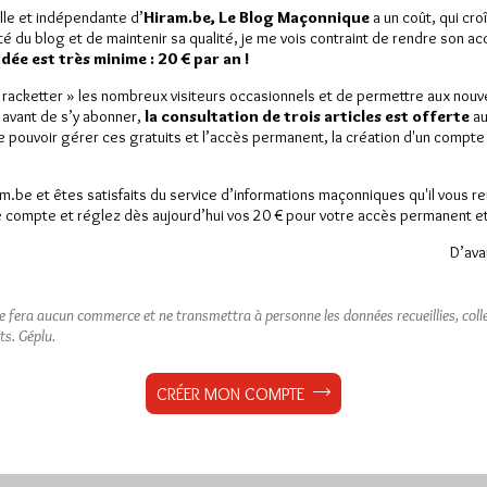
lle et indépendante d’
Hiram.be, Le Blog Maçonnique
a un coût, qui cro
ité du blog et de maintenir sa qualité, je me vois contraint de rendre son a
ée est très minime : 20 € par an !
« racketter » les nombreux visiteurs occasionnels et de permettre aux nou
 avant de s’y abonner,
la consultation de trois articles est offerte
au
de pouvoir gérer ces gratuits et l’accès permanent, la création d'un compt
am.be et êtes satisfaits du service d’informations maçonniques qu'il vous r
 compte et réglez dès aujourd’hui vos 20 € pour votre accès permanent et i
D’ava
ne fera aucun commerce et ne transmettra à personne les données recueillies, collec
ts.
Géplu.
CRÉER MON COMPTE