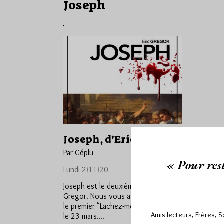
Joseph
Joseph, d’Eric Gregor
Par Géplu
« Pour rest
Lundi 2/11/20
Lu 4219 fois
Joseph est le deuxième livre d'Eric
Gregor. Nous vous avions présenté
le premier "Lachez-moi le Tablier" ici
Amis lecteurs, Frères, 
le 23 mars.…