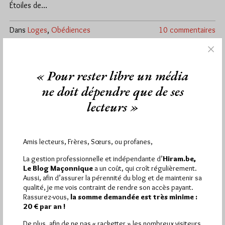
Étoiles de…
Dans
Loges
,
Obédiences
10 commentaires
« Pour rester libre un média
ne doit dépendre que de ses
lecteurs »
Amis lecteurs, Frères, Sœurs, ou profanes,
La gestion professionnelle et indépendante d’
Hiram.be,
Le Blog Maçonnique
a un coût, qui croît régulièrement.
Aussi, afin d’assurer la pérennité du blog et de maintenir sa
qualité, je me vois contraint de rendre son accès payant.
« Ainsi naîtra une constellation »
Rassurez-vous,
la somme demandée est très minime :
Par Géplu
20 € par an !
Lundi 29/09/14
Lu 2233 fois
De plus, afin de ne pas « racketter » les nombreux visiteurs