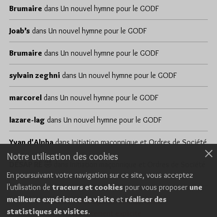
Brumaire
dans
Un nouvel hymne pour le GODF
Joab’s
dans
Un nouvel hymne pour le GODF
Brumaire
dans
Un nouvel hymne pour le GODF
sylvain zeghni
dans
Un nouvel hymne pour le GODF
marcorel
dans
Un nouvel hymne pour le GODF
lazare-lag
dans
Un nouvel hymne pour le GODF
Yvan d'Alpha
dans
Initiation maçonnique et Ordres de Société
Notre utilisation des cookies
DÉSAP RÊ 🤣
dans
Initiation maçonnique et Ordres de Société
En poursuivant votre navigation sur ce site, vous acceptez
l’utilisation de
traceurs et cookies
pour vous proposer
une
meilleure expérience de visite
et
réaliser des
Cookies
Politique de confidentialité
statistiques de visites
.
Consentement explicite