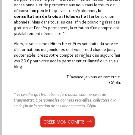
occasionnels et de permettre aux nouveaux lecteurs de
C'est une initiative originale qu'ont pris les Loges L'Étoile de
découvrir un peu le blog avant de s’y abonner,
la
Salomon (Martinique), L'Étoile du Levant (Hyières dans le Var),
consultation de trois articles est offerte
aux non
et…
abonnés. Mais dans tous les cas, afin de pouvoir gérer ces
gratuits et l’accès permanent, la création d'un compte est
préalablement nécessaire.*
Dans
Loges
,
Obédiences
6 commentaires
Alors, si vous aimez Hiram.be et êtes satisfaits du service
d’informations maçonniques qu'il vous rend chaque jour,
soutenez-le, créez votre compte et réglez dès aujourd’hui
vos 20 € pour votre accès permanent et illimité d'un an au
1 672 visites
blog.
Hier jeudi 6 août 2026, Hiram.be a reçu
et
2 608 pages
ont été lues (Source : Pirsch.io)
D’avance je vous en remercie.
Plus d’informations
Géplu.
* Je certifie qu’Hiram.be ne fera aucun commerce et ne
Quels sont les articles les plus lus du blog ?
transmettra à personne les données recueillies, collectées à la
seule fin de la gestion de ses abonnements.
Géplu.
CRÉER MON COMPTE