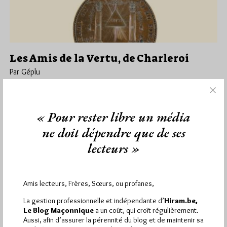
Les Amis de la Vertu, de Charleroi
Par Géplu
Mardi 19/05/20
Lu 5149 fois
Jamais sans doute dans toute son histoire, et sur une période
« Pour rester libre un média
de temps si courte, la Franc-Maçonnerie ne connut une…
ne doit dépendre que de ses
Dans
Edition
5 commentaires
lecteurs »
Amis lecteurs, Frères, Sœurs, ou profanes,
1 672 visites
Hier jeudi 6 août 2026, Hiram.be a reçu
et
La gestion professionnelle et indépendante d’
Hiram.be,
2 608 pages
ont été lues (Source : Pirsch.io)
Le Blog Maçonnique
a un coût, qui croît régulièrement.
Plus d’informations
Aussi, afin d’assurer la pérennité du blog et de maintenir sa