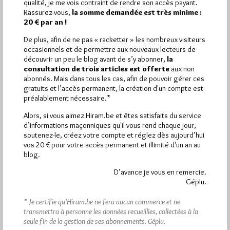
qualité, je me vois contraint de rendre son accès payant.
Rassurez-vous,
la somme demandée est très minime :
Quels sont les articles les plus lus du blog ?
20 € par an !
De plus, afin de ne pas « racketter » les nombreux visiteurs
occasionnels et de permettre aux nouveaux lecteurs de
découvrir un peu le blog avant de s’y abonner,
la
consultation de trois articles est offerte
aux non
abonnés. Mais dans tous les cas, afin de pouvoir gérer ces
gratuits et l’accès permanent, la création d'un compte est
Abonnement aux Newsletters - RSS
préalablement nécessaire.*
Alors, si vous aimez Hiram.be et êtes satisfaits du service
d’informations maçonniques qu'il vous rend chaque jour,
soutenez-le, créez votre compte et réglez dès aujourd’hui
vos 20 € pour votre accès permanent et illimité d'un an au
blog.
D’avance je vous en remercie.
Géplu.
* Je certifie qu’Hiram.be ne fera aucun commerce et ne
transmettra à personne les données recueillies, collectées à la
seule fin de la gestion de ses abonnements.
Géplu.