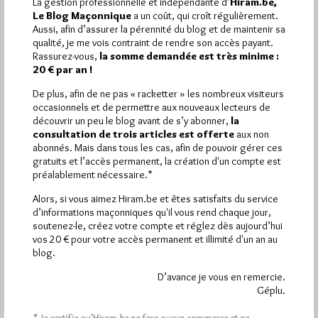
La gestion professionnelle et indépendante d’
Hiram.be,
1 864
Le Blog Maçonnique
a un coût, qui croît régulièrement.
Hier vendredi 7 août 2026, Hiram.be a reçu
Aussi, afin d’assurer la pérennité du blog et de maintenir sa
visites
3 133 pages
et
ont été lues (Source :
qualité, je me vois contraint de rendre son accès payant.
Pirsch.io)
Rassurez-vous,
la somme demandée est très minime :
Plus d’informations
20 € par an !
De plus, afin de ne pas « racketter » les nombreux visiteurs
Quels sont les articles les plus lus du blog ?
occasionnels et de permettre aux nouveaux lecteurs de
découvrir un peu le blog avant de s’y abonner,
la
consultation de trois articles est offerte
aux non
abonnés. Mais dans tous les cas, afin de pouvoir gérer ces
gratuits et l’accès permanent, la création d'un compte est
préalablement nécessaire.*
Alors, si vous aimez Hiram.be et êtes satisfaits du service
Abonnement aux Newsletters - RSS
d’informations maçonniques qu'il vous rend chaque jour,
soutenez-le, créez votre compte et réglez dès aujourd’hui
vos 20 € pour votre accès permanent et illimité d'un an au
blog.
D’avance je vous en remercie.
Géplu.
* Je certifie qu’Hiram.be ne fera aucun commerce et ne