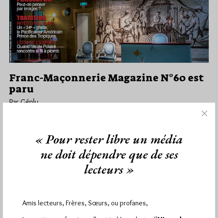
Franc-Maçonnerie Magazine N°60 est
paru
Par Géplu
Mardi 9/01/18
Lu 4338 fois
Le numéro de Janvier/Février 2018 de Franc-Maçonnerie
« Pour rester libre un média
Magazine est en kiosque. Son dossier est consacré aux
ne doit dépendre que de ses
liaisons dangereuses qui ont…
lecteurs »
Dans
Dans la presse
1 commentaire
Amis lecteurs, Frères, Sœurs, ou profanes,