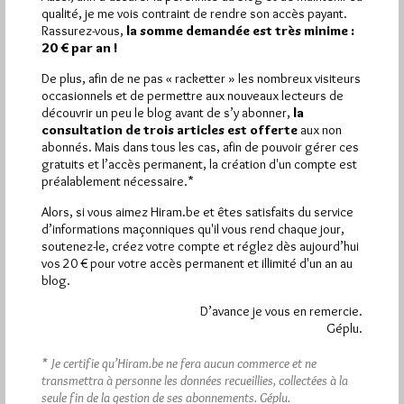
Plus d’informations
qualité, je me vois contraint de rendre son accès payant.
Rassurez-vous,
la somme demandée est très minime :
20 € par an !
Quels sont les articles les plus lus du blog ?
De plus, afin de ne pas « racketter » les nombreux visiteurs
occasionnels et de permettre aux nouveaux lecteurs de
découvrir un peu le blog avant de s’y abonner,
la
consultation de trois articles est offerte
aux non
abonnés. Mais dans tous les cas, afin de pouvoir gérer ces
gratuits et l’accès permanent, la création d'un compte est
préalablement nécessaire.*
Abonnement aux Newsletters - RSS
Alors, si vous aimez Hiram.be et êtes satisfaits du service
d’informations maçonniques qu'il vous rend chaque jour,
soutenez-le, créez votre compte et réglez dès aujourd’hui
vos 20 € pour votre accès permanent et illimité d'un an au
blog.
D’avance je vous en remercie.
Géplu.
* Je certifie qu’Hiram.be ne fera aucun commerce et ne
transmettra à personne les données recueillies, collectées à la
seule fin de la gestion de ses abonnements.
Géplu.