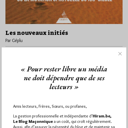
Les nouveaux initiés
Par Géplu
Lundi 1/06/26
Lu 388 fois
Après Peut-on rencontrer Dieu en franc-maçonnerie ? de Marie
Silberman et La Nouvelle Gnose de Jean-Marc Vivenza, le
« Pour rester libre un média
troisième titre…
ne doit dépendre que de ses
lecteurs »
Dans
Edition
78 commentaires
Amis lecteurs, Frères, Sœurs, ou profanes,
1 672 visites
Hier jeudi 6 août 2026, Hiram.be a reçu
et
La gestion professionnelle et indépendante d’
Hiram.be,
2 608 pages
ont été lues (Source : Pirsch.io)
Le Blog Maçonnique
a un coût, qui croît régulièrement.
Aussi, afin d’assurer la pérennité du blog et de maintenir sa