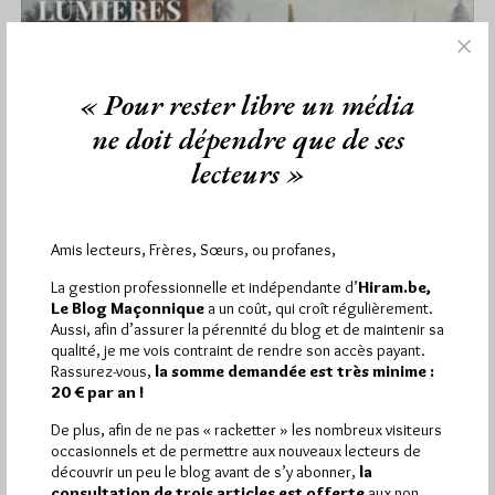
« Pour rester libre un média
ne doit dépendre que de ses
lecteurs »
Lumières dans la ville, Paris et les
Amis lecteurs, Frères, Sœurs, ou profanes,
Francs-Maçons
La gestion professionnelle et indépendante d’
Hiram.be,
Par Géplu
Le Blog Maçonnique
a un coût, qui croît régulièrement.
Aussi, afin d’assurer la pérennité du blog et de maintenir sa
Dimanche 10/05/26
Lu 286 fois
qualité, je me vois contraint de rendre son accès payant.
Rassurez-vous,
la somme demandée est très minime :
Le musée de la franc-maçonnerie, organise du 29 avril au 20
20 € par an !
décembre 2026 une exposition temporaire sur le thème
Lumières…
De plus, afin de ne pas « racketter » les nombreux visiteurs
occasionnels et de permettre aux nouveaux lecteurs de
découvrir un peu le blog avant de s’y abonner,
la
Dans
Divers
3 commentaires
consultation de trois articles est offerte
aux non