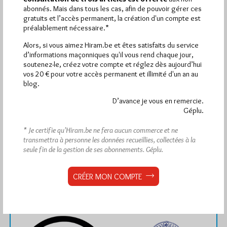
abonnés. Mais dans tous les cas, afin de pouvoir gérer ces
gratuits et l’accès permanent, la création d'un compte est
préalablement nécessaire.*
1 864
Alors, si vous aimez Hiram.be et êtes satisfaits du service
Hier vendredi 7 août 2026, Hiram.be a reçu
d’informations maçonniques qu'il vous rend chaque jour,
visites
3 133 pages
et
ont été lues (Source :
soutenez-le, créez votre compte et réglez dès aujourd’hui
Pirsch.io)
vos 20 € pour votre accès permanent et illimité d'un an au
Plus d’informations
blog.
D’avance je vous en remercie.
Quels sont les articles les plus lus du blog ?
Géplu.
* Je certifie qu’Hiram.be ne fera aucun commerce et ne
transmettra à personne les données recueillies, collectées à la
seule fin de la gestion de ses abonnements.
Géplu.
CRÉER MON COMPTE
Abonnement aux Newsletters - RSS