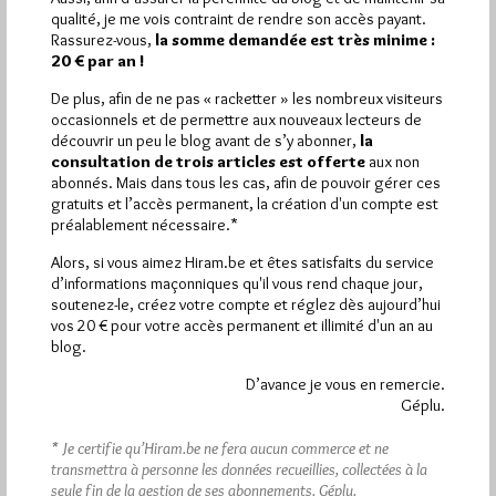
Plus d’informations
qualité, je me vois contraint de rendre son accès payant.
Rassurez-vous,
la somme demandée est très minime :
20 € par an !
Quels sont les articles les plus lus du blog ?
De plus, afin de ne pas « racketter » les nombreux visiteurs
occasionnels et de permettre aux nouveaux lecteurs de
découvrir un peu le blog avant de s’y abonner,
la
consultation de trois articles est offerte
aux non
abonnés. Mais dans tous les cas, afin de pouvoir gérer ces
gratuits et l’accès permanent, la création d'un compte est
préalablement nécessaire.*
Abonnement aux Newsletters - RSS
Alors, si vous aimez Hiram.be et êtes satisfaits du service
d’informations maçonniques qu'il vous rend chaque jour,
soutenez-le, créez votre compte et réglez dès aujourd’hui
vos 20 € pour votre accès permanent et illimité d'un an au
blog.
D’avance je vous en remercie.
Géplu.
* Je certifie qu’Hiram.be ne fera aucun commerce et ne
transmettra à personne les données recueillies, collectées à la
seule fin de la gestion de ses abonnements.
Géplu.