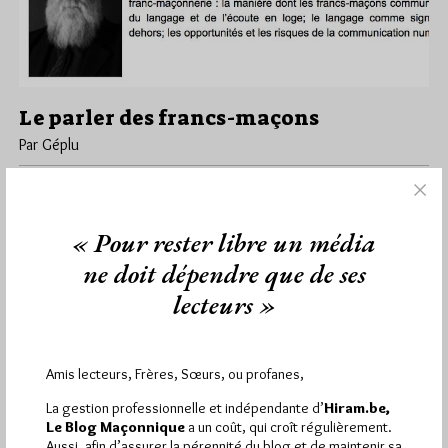
Le parler des francs-maçons
Par Géplu
Mardi 19/06/18
Lu 3003 fois
Dans le cadre d'un cycle sur les pouvoirs du langage et de la
communication, la Maison de la Francité de Bruxelles…
« Pour rester libre un média
ne doit dépendre que de ses
Dans
Divers
3 commentaires
lecteurs »
Amis lecteurs, Frères, Sœurs, ou profanes,
1 441
Hier mercredi 5 août 2026, Hiram.be a reçu
visites
2 502 pages
et
ont été lues (Source :
La gestion professionnelle et indépendante d’
Hiram.be,
Pirsch.io)
Le Blog Maçonnique
a un coût, qui croît régulièrement.
Aussi, afin d’assurer la pérennité du blog et de maintenir sa