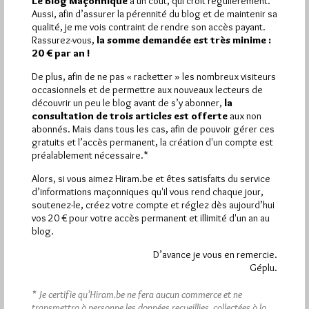
Le Blog Maçonnique
a un coût, qui croît régulièrement.
Aussi, afin d’assurer la pérennité du blog et de maintenir sa
Plus d’informations
qualité, je me vois contraint de rendre son accès payant.
Rassurez-vous,
la somme demandée est très minime :
20 € par an !
Quels sont les articles les plus lus du blog ?
De plus, afin de ne pas « racketter » les nombreux visiteurs
occasionnels et de permettre aux nouveaux lecteurs de
découvrir un peu le blog avant de s’y abonner,
la
consultation de trois articles est offerte
aux non
abonnés. Mais dans tous les cas, afin de pouvoir gérer ces
gratuits et l’accès permanent, la création d'un compte est
préalablement nécessaire.*
Abonnement aux Newsletters - RSS
Alors, si vous aimez Hiram.be et êtes satisfaits du service
d’informations maçonniques qu'il vous rend chaque jour,
soutenez-le, créez votre compte et réglez dès aujourd’hui
vos 20 € pour votre accès permanent et illimité d'un an au
blog.
D’avance je vous en remercie.
Géplu.
* Je certifie qu’Hiram.be ne fera aucun commerce et ne
transmettra à personne les données recueillies, collectées à la