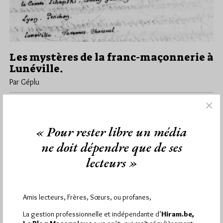
Les mystères de la franc-maçonnerie à
Lunéville.
Par Géplu
Samedi 20/02/21
Lu 4678 fois
Lunéville, lieu de naissance de la première loge maçonnique du
duché de Lorraine ? Longtemps l’histoire ne fut qu’hypothèses.
« Pour rester libre un média
On savait…
ne doit dépendre que de ses
lecteurs »
Dans
Edition
4 commentaires
Amis lecteurs, Frères, Sœurs, ou profanes,
1 824 visites
Hier mardi 4 août 2026, Hiram.be a reçu
et
La gestion professionnelle et indépendante d’
Hiram.be,
3 322 pages
ont été lues (Source : Pirsch.io)