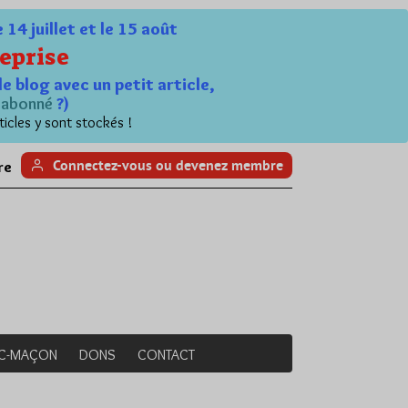
4 juillet et le 15 août
eprise
le blog avec un petit article,
n
abonné
?)
ticles y sont stockés !
Connectez-vous ou devenez membre
re
NC-MAÇON
DONS
CONTACT