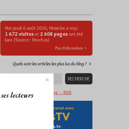
Hier jeudi 6 août 2026, Hiram.be a reçu
1 672 visites
2 608 pages
et
ont été
lues (Source : Pirsch.io)
Plus d’informations
Quels sont les articles les plus lus du blog ?
Abonnement aux Newsletters - RSS
ses lecteurs