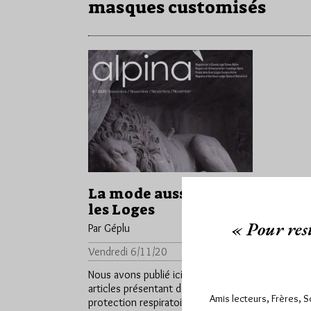
masques customisés
La mode aussi dans
les Loges
« Pour rest
Par Géplu
Vendredi 6/11/20
Lu 6127 fois
Nous avons publié ici et ici des
articles présentant des masque de
Amis lecteurs, Frères, 
protection respiratoire "customisés