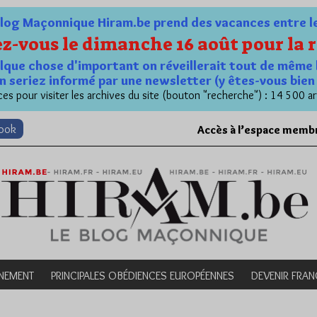
og Maçonnique Hiram.be prend des vacances entre le 1
z-vous le dimanche 16 août pour la r
quelque chose d'important on réveillerait tout de même 
n seriez informé par une newsletter (y êtes-vous bie
es pour visiter les archives du site (bouton "recherche") : 14 500 ar
book
Accès à l’espace memb
NEMENT
PRINCIPALES OBÉDIENCES EUROPÉENNES
DEVENIR FRA