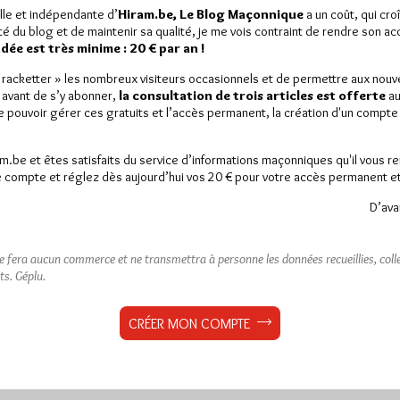
lle et indépendante d’
Hiram.be, Le Blog Maçonnique
a un coût, qui cro
ité du blog et de maintenir sa qualité, je me vois contraint de rendre son a
ée est très minime : 20 € par an !
« racketter » les nombreux visiteurs occasionnels et de permettre aux nou
 avant de s’y abonner,
la consultation de trois articles est offerte
au
de pouvoir gérer ces gratuits et l’accès permanent, la création d'un compt
am.be et êtes satisfaits du service d’informations maçonniques qu'il vous r
 compte et réglez dès aujourd’hui vos 20 € pour votre accès permanent et i
D’ava
ne fera aucun commerce et ne transmettra à personne les données recueillies, collec
ts.
Géplu.
CRÉER MON COMPTE