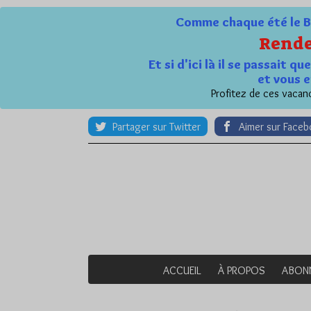
Comme chaque été le Bl
Rende
Et si d'ici là il se passait 
et vous e
Profitez de ces vacanc
Partager sur Twitter
Aimer sur Face
ACCUEIL
À PROPOS
ABON