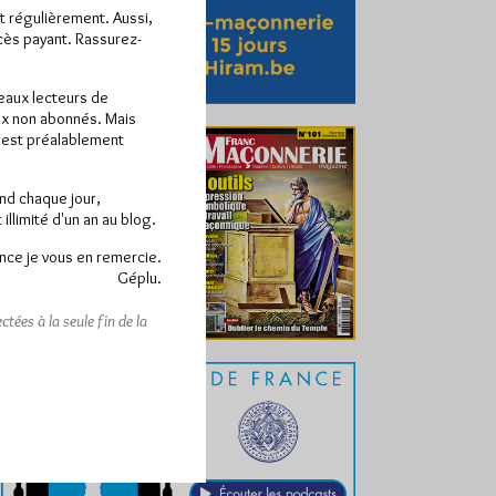
ît régulièrement. Aussi,
ccès payant. Rassurez-
veaux lecteurs de
x non abonnés. Mais
e est préalablement
end chaque jour,
llimité d'un an au blog.
nce je vous en remercie.
Géplu.
tées à la seule fin de la