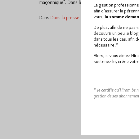
maçonnique". Dans le numéro de…
La gestion professionne
afin d’assurer la pérenn
vous,
la somme demand
Dans
Dans la presse
6 commentaires
De plus, afin de ne pas 
découvrir un peu le blog
dans tous les cas, afin 
nécessaire.*
Alors, si vous aimez Hir
soutenez-le, créez votre
* Je certifie qu’Hiram.be 
gestion de ses abonnemen