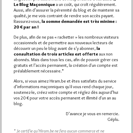
1 824 visites
Hier mardi 4 août 2026, Hiram.be a reçu
et
Le Blog Maçonnique
a un coût, qui croît régulièrement.
3 322 pages
ont été lues (Source : Pirsch.io)
Aussi, afin d’assurer la pérennité du blog et de maintenir sa
qualité, je me vois contraint de rendre son accès payant.
Plus d’informations
Rassurez-vous,
la somme demandée est très minime :
20 € par an !
Quels sont les articles les plus lus du blog ?
De plus, afin de ne pas « racketter » les nombreux visiteurs
occasionnels et de permettre aux nouveaux lecteurs de
découvrir un peu le blog avant de s’y abonner,
la
consultation de trois articles est offerte
aux non
abonnés. Mais dans tous les cas, afin de pouvoir gérer ces
gratuits et l’accès permanent, la création d'un compte est
préalablement nécessaire.*
Abonnement aux Newsletters - RSS
Alors, si vous aimez Hiram.be et êtes satisfaits du service
d’informations maçonniques qu'il vous rend chaque jour,
soutenez-le, créez votre compte et réglez dès aujourd’hui
vos 20 € pour votre accès permanent et illimité d'un an au
blog.
D’avance je vous en remercie.
Géplu.
* Je certifie qu’Hiram.be ne fera aucun commerce et ne