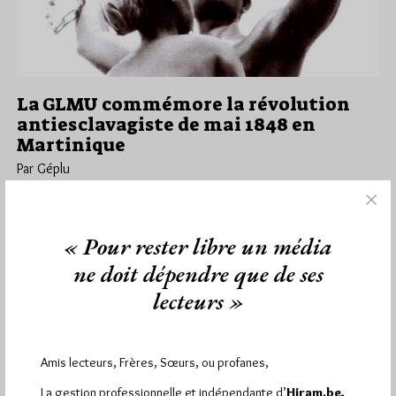
La GLMU commémore la révolution
antiesclavagiste de mai 1848 en
Martinique
Par Géplu
Jeudi 18/05/23
Lu 508 fois
Communiqué de la Grande Loge Mixte Universelle. Montreuil,
« Pour rester libre un média
le 15 mai 2023 La Respectable Loge Mawonaj à l’orient de Fort-
de-France,…
ne doit dépendre que de ses
lecteurs »
Dans
Divers
5 commentaires
Amis lecteurs, Frères, Sœurs, ou profanes,
La gestion professionnelle et indépendante d’
Hiram.be,