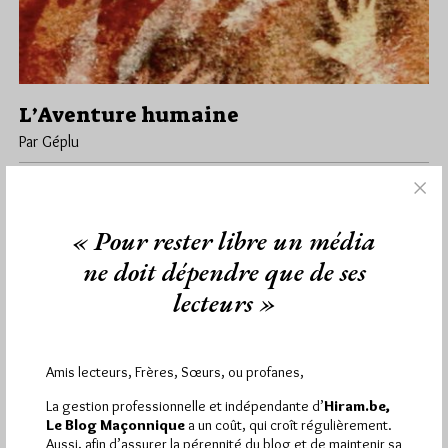
L’Aventure humaine
Par Géplu
Mardi 17/11/20
Lu 4537 fois
. L’objectif de ce livre, auquel 30 auteurs ont participé, est de
proposer un outil de réflexion pour envisager l’aventure…
« Pour rester libre un média
ne doit dépendre que de ses
Dans
Edition
2 commentaires
lecteurs »
Amis lecteurs, Frères, Sœurs, ou profanes,
1 441
Hier mercredi 5 août 2026, Hiram.be a reçu
visites
2 502 pages
et
ont été lues (Source :
La gestion professionnelle et indépendante d’
Hiram.be,
Pirsch.io)
Le Blog Maçonnique
a un coût, qui croît régulièrement.
Aussi, afin d’assurer la pérennité du blog et de maintenir sa