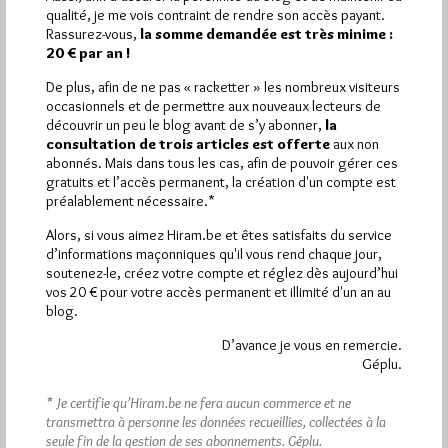
Plus d’informations
qualité, je me vois contraint de rendre son accès payant.
Rassurez-vous,
la somme demandée est très minime :
20 € par an !
Quels sont les articles les plus lus du blog ?
De plus, afin de ne pas « racketter » les nombreux visiteurs
occasionnels et de permettre aux nouveaux lecteurs de
découvrir un peu le blog avant de s’y abonner,
la
consultation de trois articles est offerte
aux non
abonnés. Mais dans tous les cas, afin de pouvoir gérer ces
gratuits et l’accès permanent, la création d'un compte est
préalablement nécessaire.*
Abonnement aux Newsletters - RSS
Alors, si vous aimez Hiram.be et êtes satisfaits du service
d’informations maçonniques qu'il vous rend chaque jour,
soutenez-le, créez votre compte et réglez dès aujourd’hui
vos 20 € pour votre accès permanent et illimité d'un an au
blog.
D’avance je vous en remercie.
Géplu.
* Je certifie qu’Hiram.be ne fera aucun commerce et ne
transmettra à personne les données recueillies, collectées à la
seule fin de la gestion de ses abonnements.
Géplu.