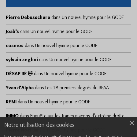
Pierre Debusschere
dans
Un nouvel hymne pour le GODF
Joab’s
dans
Un nouvel hymne pour le GODF
cosmos
dans
Un nouvel hymne pour le GODF
sylvain zeghni
dans
Un nouvel hymne pour le GODF
DÉSAP RÊ 🤣
dans
Un nouvel hymne pour le GODF
Yvan d'Alpha
dans
Les 18 premiers degrés du REAA
REMI
dans
Un nouvel hymne pour le GODF
JMMO
dans
Enquête sur les francs-maçons d’extrême droite
Notre utilisation des cookies
Pierre Noël
dans
Un nouvel hymne pour le GODF
En poursuivant votre navigation sur ce site, vous acceptez