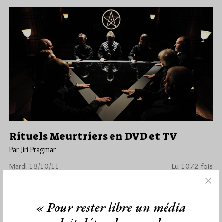
Rituels Meurtriers en DVD et TV
Par Jiri Pragman
Mardi 18/10/11
Lu 1072 fois
Un titre comme on les aime pour ce DVD proposé en sus du Vif
Extra avec L'ABCdaire de la Franc-Maçonnerie…
« Pour rester libre un média
Dans
Divers
8 commentaires