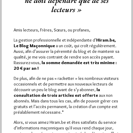
ne doit dépendre que de ses
lecteurs »
Décapitation à l’épée « maçonnique »?
Par Jiri Pragman
Mercredi 24/11/10
Lu 822 fois
Amis lecteurs, Frères, Sœurs, ou profanes,
Plusieurs médias signalent l'arrestation de l'acteur Michael Brea,
La gestion professionnelle et indépendante d’
Hiram.be,
apparu dans la série Ugli Betty;, qui a avoué avoir tué sa…
Le Blog Maçonnique
a un coût, qui croît régulièrement.
Aussi, afin d’assurer la pérennité du blog et de maintenir sa
qualité, je me vois contraint de rendre son accès payant.
Dans
Dans la presse
10 commentaires
Rassurez-vous,
la somme demandée est très minime :
20 € par an !
De plus, afin de ne pas « racketter » les nombreux visiteurs
occasionnels et de permettre aux nouveaux lecteurs de
découvrir un peu le blog avant de s’y abonner,
la
1 698 visites
Hier samedi 8 août 2026, Hiram.be a reçu
consultation de trois articles est offerte
aux non
2 926 pages
et
ont été lues (Source : Pirsch.io)
abonnés. Mais dans tous les cas, afin de pouvoir gérer ces
Plus d’informations
gratuits et l’accès permanent, la création d'un compte est
préalablement nécessaire.*
Quels sont les articles les plus lus du blog ?
Alors, si vous aimez Hiram.be et êtes satisfaits du service
d’informations maçonniques qu'il vous rend chaque jour,