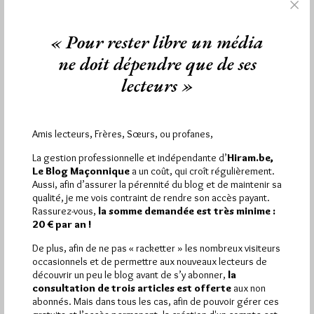
« Pour rester libre un média
ne doit dépendre que de ses
lecteurs »
Xavier Bertrand et La Vie
Amis lecteurs, Frères, Sœurs, ou profanes,
Par Jiri Pragman
La gestion professionnelle et indépendante d’
Hiram.be,
Le Blog Maçonnique
a un coût, qui croît régulièrement.
Jeudi 3/02/11
Lu 328 fois
Aussi, afin d’assurer la pérennité du blog et de maintenir sa
qualité, je me vois contraint de rendre son accès payant.
Le ministre français de la Santé Xavier Bertrand est interviewé
Rassurez-vous,
la somme demandée est très minime :
par le magazine catholique La Vie ce 3 février 2011.…
20 € par an !
De plus, afin de ne pas « racketter » les nombreux visiteurs
Dans
Dans la presse
7 commentaires
occasionnels et de permettre aux nouveaux lecteurs de
découvrir un peu le blog avant de s’y abonner,
la
consultation de trois articles est offerte
aux non
abonnés. Mais dans tous les cas, afin de pouvoir gérer ces