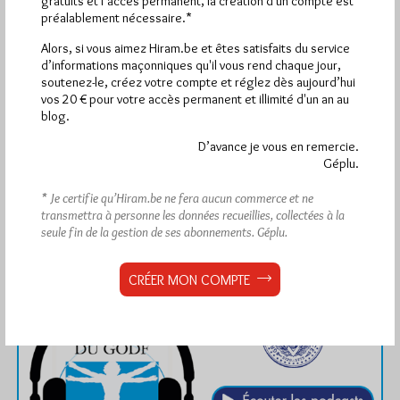
gratuits et l’accès permanent, la création d'un compte est
1 824 visites
Hier mardi 4 août 2026, Hiram.be a reçu
et
préalablement nécessaire.*
3 322 pages
ont été lues (Source : Pirsch.io)
Alors, si vous aimez Hiram.be et êtes satisfaits du service
Plus d’informations
d’informations maçonniques qu'il vous rend chaque jour,
soutenez-le, créez votre compte et réglez dès aujourd’hui
vos 20 € pour votre accès permanent et illimité d'un an au
Quels sont les articles les plus lus du blog ?
blog.
D’avance je vous en remercie.
Géplu.
* Je certifie qu’Hiram.be ne fera aucun commerce et ne
transmettra à personne les données recueillies, collectées à la
seule fin de la gestion de ses abonnements.
Géplu.
Abonnement aux Newsletters - RSS
CRÉER MON COMPTE