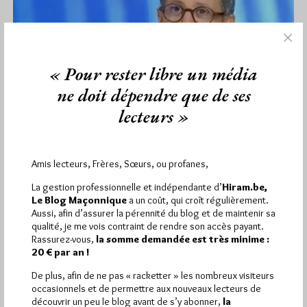
« Pour rester libre un média
ne doit dépendre que de ses
lecteurs »
Amis lecteurs, Frères, Sœurs, ou profanes,
Conférence du GODF ce vendredi soir à
Papeete
La gestion professionnelle et indépendante d’
Hiram.be,
Le Blog Maçonnique
a un coût, qui croît régulièrement.
Par Géplu
Aussi, afin d’assurer la pérennité du blog et de maintenir sa
qualité, je me vois contraint de rendre son accès payant.
Vendredi 3/11/17
Lu 1119 fois
Rassurez-vous,
la somme demandée est très minime :
20 € par an !
Mohamed Aït-Aarab, Grand Secrétaire adjoint aux Affaires
Extérieures du Grand Orient de France donnera ce vendredi à
De plus, afin de ne pas « racketter » les nombreux visiteurs
17h heure locale…
occasionnels et de permettre aux nouveaux lecteurs de
découvrir un peu le blog avant de s’y abonner,
la