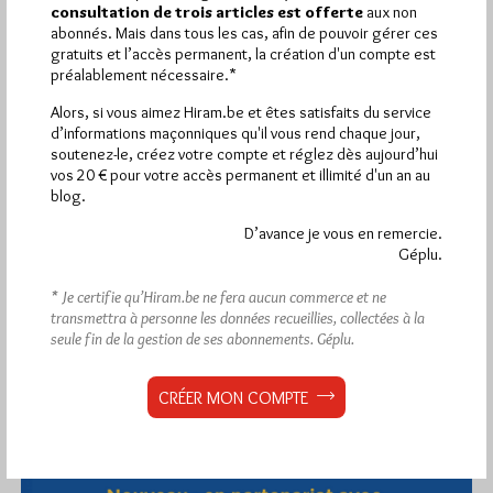
Dans
Divers
1 commentaire
consultation de trois articles est offerte
aux non
abonnés. Mais dans tous les cas, afin de pouvoir gérer ces
gratuits et l’accès permanent, la création d'un compte est
préalablement nécessaire.*
Alors, si vous aimez Hiram.be et êtes satisfaits du service
1 864
Hier vendredi 7 août 2026, Hiram.be a reçu
d’informations maçonniques qu'il vous rend chaque jour,
visites
3 133 pages
et
ont été lues (Source :
soutenez-le, créez votre compte et réglez dès aujourd’hui
Pirsch.io)
vos 20 € pour votre accès permanent et illimité d'un an au
blog.
Plus d’informations
D’avance je vous en remercie.
Géplu.
Quels sont les articles les plus lus du blog ?
* Je certifie qu’Hiram.be ne fera aucun commerce et ne
transmettra à personne les données recueillies, collectées à la
seule fin de la gestion de ses abonnements.
Géplu.
CRÉER MON COMPTE
Abonnement aux Newsletters - RSS