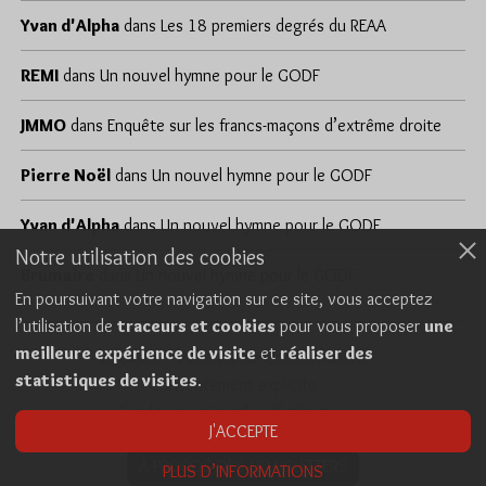
Yvan d'Alpha
dans
Les 18 premiers degrés du REAA
REMI
dans
Un nouvel hymne pour le GODF
JMMO
dans
Enquête sur les francs-maçons d’extrême droite
Pierre Noël
dans
Un nouvel hymne pour le GODF
Yvan d'Alpha
dans
Un nouvel hymne pour le GODF
Notre utilisation des cookies
Brumaire
dans
Un nouvel hymne pour le GODF
En poursuivant votre navigation sur ce site, vous acceptez
l’utilisation de
traceurs et cookies
pour vous proposer
une
meilleure expérience de visite
et
réaliser des
Cookies
Politique de confidentialité
statistiques de visites
.
Consentement explicite
Conditions générales d’utilisation
J'ACCEPTE
À PROPOS DES NEWSLETTERS
PLUS D’INFORMATIONS