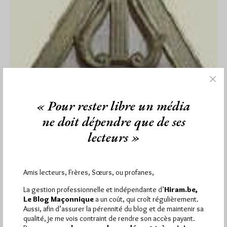
« Pour rester libre un média
ne doit dépendre que de ses
Musée virtuel de la musique
maçonnique
lecteurs »
Par Jiri Pragman
Jeudi 12/05/11
Lu 789 fois
Amis lecteurs, Frères, Sœurs, ou profanes,
Les lecteurs du Blog Maçonnique auront vu de temps à autre
La gestion professionnelle et indépendante d’
Hiram.be,
l'animateur des sites Compositeurs maçons et Chansons et
Le Blog Maçonnique
a un coût, qui croît régulièrement.
chansonniers…
Aussi, afin d’assurer la pérennité du blog et de maintenir sa
qualité, je me vois contraint de rendre son accès payant.
Dans
Maçonniques
4 commentaires