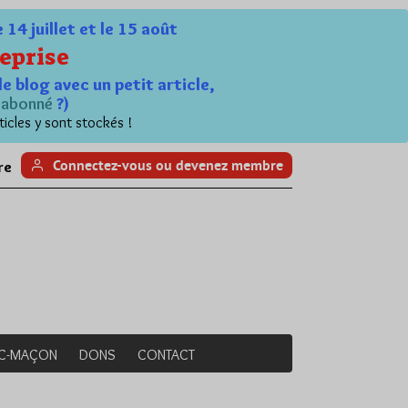
4 juillet et le 15 août
eprise
le blog avec un petit article,
n
abonné
?)
ticles y sont stockés !
Connectez-vous ou devenez membre
re
NC-MAÇON
DONS
CONTACT