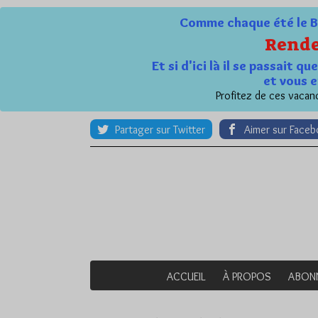
Comme chaque été le Bl
Rende
Et si d'ici là il se passait 
et vous e
Profitez de ces vacanc
Partager sur Twitter
Aimer sur Face
ACCUEIL
À PROPOS
ABON