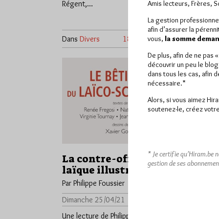
Régent,…
ennemi…
Amis lecteurs, Frères, 
La gestion professionne
afin d’assurer la pérenn
Dans
Divers
18 commentaires
Dans
Dive
vous,
la somme demand
De plus, afin de ne pas 
découvrir un peu le blog
dans tous les cas, afin 
nécessaire.*
Alors, si vous aimez Hir
soutenez-le, créez votre
* Je certifie qu’Hiram.be 
La contre-offensive
gestion de ses abonnemen
laïque illustrée
Par Philippe Foussier
Dimanche 25/04/21
Lu 2569 fois
Une lecture de Philippe Foussier du