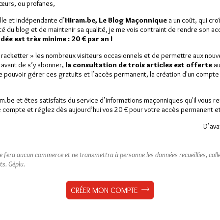
Sœurs, ou profanes,
France rue Cadet à Paris sera
donnée, en…
lle et indépendante d’
Hiram.be, Le Blog Maçonnique
a un coût, qui cro
ité du blog et de maintenir sa qualité, je me vois contraint de rendre son a
rs
25 commentaires
Dans
Divers
0 commentaire
ée est très minime : 20 € par an !
« racketter » les nombreux visiteurs occasionnels et de permettre aux nou
 avant de s’y abonner,
la consultation de trois articles est offerte
au
de pouvoir gérer ces gratuits et l’accès permanent, la création d'un compt
am.be et êtes satisfaits du service d’informations maçonniques qu'il vous r
 compte et réglez dès aujourd’hui vos 20 € pour votre accès permanent et i
D’ava
ne fera aucun commerce et ne transmettra à personne les données recueillies, collec
ts.
Géplu.
CRÉER MON COMPTE