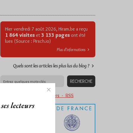
Hier vendredi 7 août 2026, Hiram.be a reçu
1 864 visites
3 133 pages
et
ont été
lues (Source : Pirsch.io)
Plus d’informations
Quels sont les articles les plus lus du blog ?
Abonnement aux Newsletters - RSS
ses lecteurs