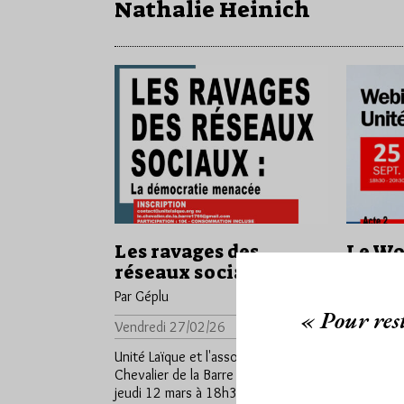
Nathalie Heinich
Les ravages des
Le Wo
réseaux sociaux
l’enn
Par Géplu
Par Géplu
« Pour rest
Vendredi 27/02/26
Lu 264 fois
Dimanche
Unité Laïque et l'association Le
Unité Laï
Chevalier de la Barre organisent le
septembr
jeudi 12 mars à 18h30 au Café Le
webinaire