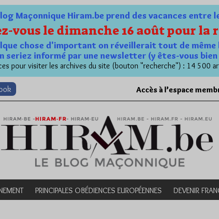
og Maçonnique Hiram.be prend des vacances entre le 1
z-vous le dimanche 16 août pour la r
quelque chose d'important on réveillerait tout de même 
n seriez informé par une newsletter (y êtes-vous bie
es pour visiter les archives du site (bouton "recherche") : 14 500 ar
book
Accès à l’espace memb
NEMENT
PRINCIPALES OBÉDIENCES EUROPÉENNES
DEVENIR FRA