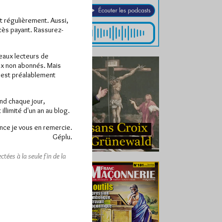
ît régulièrement. Aussi,
ccès payant. Rassurez-
veaux lecteurs de
x non abonnés. Mais
e est préalablement
end chaque jour,
llimité d'un an au blog.
nce je vous en remercie.
Géplu.
tées à la seule fin de la