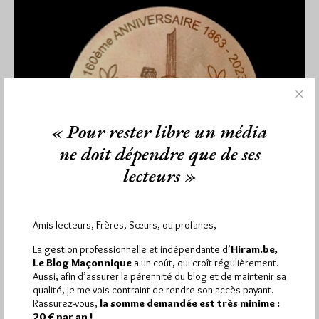
« Pour rester libre un média
ne doit dépendre que de ses
lecteurs »
Amis lecteurs, Frères, Sœurs, ou profanes,
Les 160 Ans de « Philosophie
Cosmopolite » à Nice
La gestion professionnelle et indépendante d’
Hiram.be,
Le Blog Maçonnique
a un coût, qui croît régulièrement.
Par Géplu
Aussi, afin d’assurer la pérennité du blog et de maintenir sa
qualité, je me vois contraint de rendre son accès payant.
Mardi 26/09/23
Lu 811 fois
Rassurez-vous,
la somme demandée est très minime :
La Respectable Loge Philosophie Cosmopolite à l'Orient de
20 € par an !