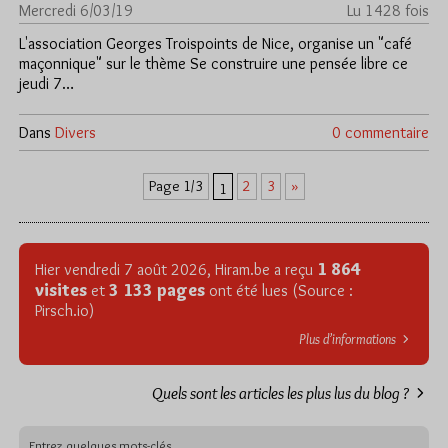
Mercredi 6/03/19
Lu 1428 fois
L'association Georges Troispoints de Nice, organise un "café
maçonnique" sur le thème Se construire une pensée libre ce
jeudi 7…
Dans
Divers
0 commentaire
2
3
»
Page 1/3
1
1 864
Hier vendredi 7 août 2026, Hiram.be a reçu
visites
3 133 pages
et
ont été lues (Source :
Pirsch.io)
Plus d’informations
Quels sont les articles les plus lus du blog ?