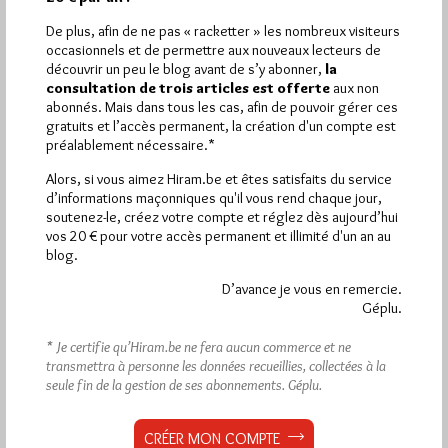
Nice est la première Loge du Grand Orient de France à avoir…
De plus, afin de ne pas « racketter » les nombreux visiteurs
occasionnels et de permettre aux nouveaux lecteurs de
Dans
Divers
4 commentaires
découvrir un peu le blog avant de s’y abonner,
la
consultation de trois articles est offerte
aux non
abonnés. Mais dans tous les cas, afin de pouvoir gérer ces
gratuits et l’accès permanent, la création d'un compte est
préalablement nécessaire.*
Alors, si vous aimez Hiram.be et êtes satisfaits du service
d’informations maçonniques qu'il vous rend chaque jour,
soutenez-le, créez votre compte et réglez dès aujourd’hui
vos 20 € pour votre accès permanent et illimité d'un an au
blog.
D’avance je vous en remercie.
Géplu.
* Je certifie qu’Hiram.be ne fera aucun commerce et ne
transmettra à personne les données recueillies, collectées à la
seule fin de la gestion de ses abonnements.
Géplu.
Au delà des rites, la Fraternité
CRÉER MON COMPTE