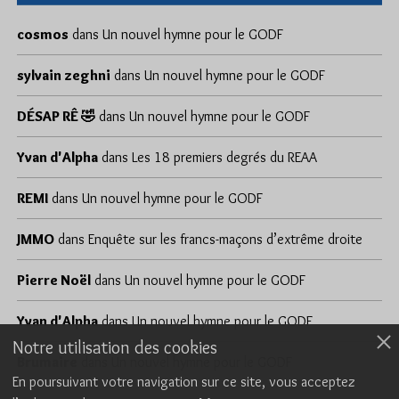
cosmos
dans
Un nouvel hymne pour le GODF
sylvain zeghni
dans
Un nouvel hymne pour le GODF
DÉSAP RÊ 🤣
dans
Un nouvel hymne pour le GODF
Yvan d'Alpha
dans
Les 18 premiers degrés du REAA
REMI
dans
Un nouvel hymne pour le GODF
JMMO
dans
Enquête sur les francs-maçons d’extrême droite
Pierre Noël
dans
Un nouvel hymne pour le GODF
Yvan d'Alpha
dans
Un nouvel hymne pour le GODF
Notre utilisation des cookies
Brumaire
dans
Un nouvel hymne pour le GODF
En poursuivant votre navigation sur ce site, vous acceptez