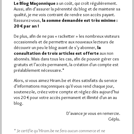
Le Blog Maçonnique
a un coût, qui croît régulièrement.
1 672 visites
Hier jeudi 6 août 2026, Hiram.be a reçu
et
Aussi, afin d’assurer la pérennité du blog et de maintenir sa
2 608 pages
ont été lues (Source : Pirsch.io)
qualité, je me vois contraint de rendre son accès payant.
Rassurez-vous,
la somme demandée est très minime :
Plus d’informations
20 € par an !
De plus, afin de ne pas « racketter » les nombreux visiteurs
Quels sont les articles les plus lus du blog ?
occasionnels et de permettre aux nouveaux lecteurs de
découvrir un peu le blog avant de s’y abonner,
la
consultation de trois articles est offerte
aux non
abonnés. Mais dans tous les cas, afin de pouvoir gérer ces
gratuits et l’accès permanent, la création d'un compte est
préalablement nécessaire.*
Alors, si vous aimez Hiram.be et êtes satisfaits du service
Abonnement aux Newsletters - RSS
d’informations maçonniques qu'il vous rend chaque jour,
soutenez-le, créez votre compte et réglez dès aujourd’hui
vos 20 € pour votre accès permanent et illimité d'un an au
blog.
D’avance je vous en remercie.
Géplu.
* Je certifie qu’Hiram.be ne fera aucun commerce et ne