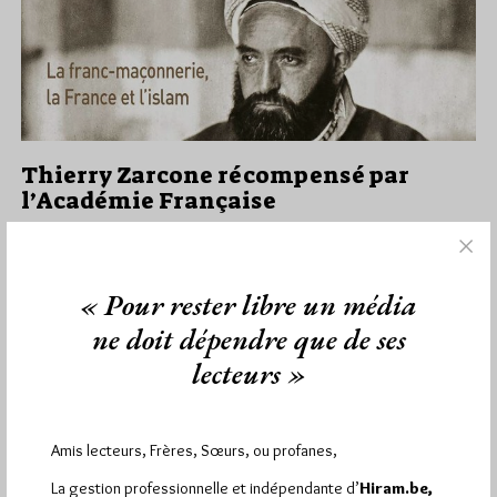
Thierry Zarcone récompensé par
l’Académie Française
Par Géplu
Dimanche 15/11/20
Lu 5215 fois
« Pour rester libre un média
. On vient d'apprendre par divers médias, et notamment
ActuaLitté que Thierry Zarcone a été récompensé au Palmarès
ne doit dépendre que de ses
de l'Académie…
lecteurs »
Dans
Divers
1 commentaire
Amis lecteurs, Frères, Sœurs, ou profanes,
La gestion professionnelle et indépendante d’
Hiram.be,