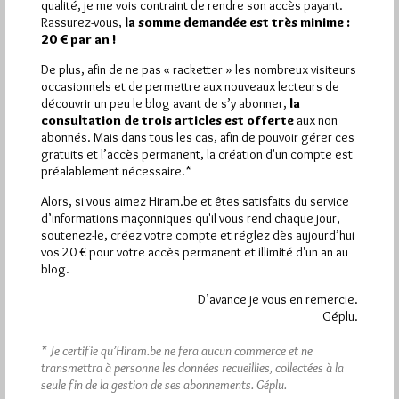
qualité, je me vois contraint de rendre son accès payant.
Rassurez-vous,
la somme demandée est très minime :
Quels sont les articles les plus lus du blog ?
20 € par an !
De plus, afin de ne pas « racketter » les nombreux visiteurs
occasionnels et de permettre aux nouveaux lecteurs de
découvrir un peu le blog avant de s’y abonner,
la
consultation de trois articles est offerte
aux non
abonnés. Mais dans tous les cas, afin de pouvoir gérer ces
gratuits et l’accès permanent, la création d'un compte est
Abonnement aux Newsletters - RSS
préalablement nécessaire.*
Alors, si vous aimez Hiram.be et êtes satisfaits du service
d’informations maçonniques qu'il vous rend chaque jour,
soutenez-le, créez votre compte et réglez dès aujourd’hui
vos 20 € pour votre accès permanent et illimité d'un an au
blog.
D’avance je vous en remercie.
Géplu.
* Je certifie qu’Hiram.be ne fera aucun commerce et ne
transmettra à personne les données recueillies, collectées à la
seule fin de la gestion de ses abonnements.
Géplu.