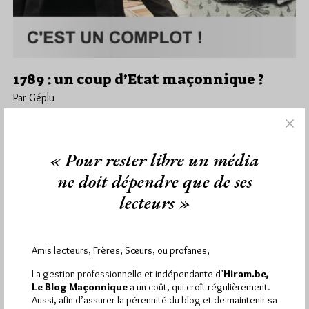
1789 : un coup d’Etat maçonnique ?
Par Géplu
Mardi 12/11/19
Lu 4411 fois
Sur la chaîne Histoire, ces mardi 12 novembre à 23h, samedi
« Pour rester libre un média
16 à 16h25 et vendredi 22 à 15h55, dans…
ne doit dépendre que de ses
Dans
Divers
8 commentaires
lecteurs »
Amis lecteurs, Frères, Sœurs, ou profanes,
1 698 visites
Hier samedi 8 août 2026, Hiram.be a reçu
La gestion professionnelle et indépendante d’
Hiram.be,
2 926 pages
et
ont été lues (Source : Pirsch.io)
Le Blog Maçonnique
a un coût, qui croît régulièrement.
Plus d’informations
Aussi, afin d’assurer la pérennité du blog et de maintenir sa