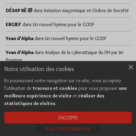
DÉSAP RÊ 🤣
dans
Initiation maçonnique et Ordres de Société
ERGIEF
dans
Un nouvel hymne pour le GODF
Yvan d'Alpha
dans
Un nouvel hymne pour le GODF
Yvan d'Alpha
dans
Analyse de la cyberattaque du DH par Jiri
Pragman
Notre utilisation des cookies
REMI
dans
Initiation maçonnique et Ordres de Société
En poursuivant votre navigation sur ce site, vous acceptez
l’utilisation de
traceurs et cookies
pour vous proposer
une
meilleure expérience de visite
et
réaliser des
Cookies
Politique de confidentialité
statistiques de visites
.
Consentement explicite
Conditions générales d’utilisation
J'ACCEPTE
À PROPOS DES NEWSLETTERS
PLUS D’INFORMATIONS