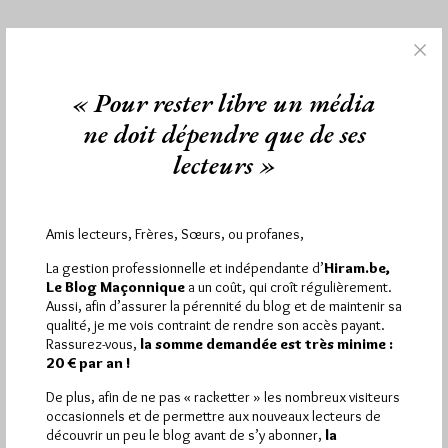
1 441
Hier mercredi 5 août 2026, Hiram.be a reçu
« Pour rester libre un média
visites
2 502 pages
et
ont été lues (Source :
Pirsch.io)
ne doit dépendre que de ses
Plus d’informations
lecteurs »
Quels sont les articles les plus lus du blog ?
Amis lecteurs, Frères, Sœurs, ou profanes,
La gestion professionnelle et indépendante d’
Hiram.be,
Le Blog Maçonnique
a un coût, qui croît régulièrement.
Aussi, afin d’assurer la pérennité du blog et de maintenir sa
qualité, je me vois contraint de rendre son accès payant.
Rassurez-vous,
la somme demandée est très minime :
Abonnement aux Newsletters - RSS
20 € par an !
De plus, afin de ne pas « racketter » les nombreux visiteurs
occasionnels et de permettre aux nouveaux lecteurs de
découvrir un peu le blog avant de s’y abonner,
la