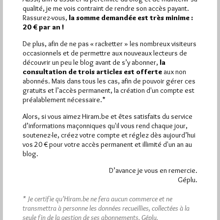
Plus d’informations
qualité, je me vois contraint de rendre son accès payant.
Rassurez-vous,
la somme demandée est très minime :
20 € par an !
Quels sont les articles les plus lus du blog ?
De plus, afin de ne pas « racketter » les nombreux visiteurs
occasionnels et de permettre aux nouveaux lecteurs de
découvrir un peu le blog avant de s’y abonner,
la
consultation de trois articles est offerte
aux non
abonnés. Mais dans tous les cas, afin de pouvoir gérer ces
gratuits et l’accès permanent, la création d'un compte est
préalablement nécessaire.*
Abonnement aux Newsletters - RSS
Alors, si vous aimez Hiram.be et êtes satisfaits du service
d’informations maçonniques qu'il vous rend chaque jour,
soutenez-le, créez votre compte et réglez dès aujourd’hui
vos 20 € pour votre accès permanent et illimité d'un an au
blog.
D’avance je vous en remercie.
Géplu.
* Je certifie qu’Hiram.be ne fera aucun commerce et ne
transmettra à personne les données recueillies, collectées à la
seule fin de la gestion de ses abonnements.
Géplu.