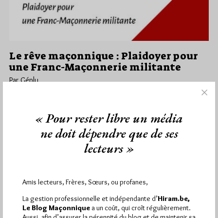
Le rêve maçonnique : Plaidoyer pour
une Franc-Maçonnerie militante
Par Géplu
Vendredi 22/12/23
Lu 891 fois
Pourquoi tant de rumeurs, de fake news ou infox, de théories
« Pour rester libre un média
du complot et autre campagne dénigrante à l'égard d'une…
ne doit dépendre que de ses
lecteurs »
Dans
Edition
8 commentaires
Amis lecteurs, Frères, Sœurs, ou profanes,
1 864 visites
Hier samedi 8 août 2026, Hiram.be a reçu
La gestion professionnelle et indépendante d’
Hiram.be,
3 133 pages
Le Blog Maçonnique
a un coût, qui croît régulièrement.
et
ont été lues (Source : Pirsch.io)
Aussi, afin d’assurer la pérennité du blog et de maintenir sa