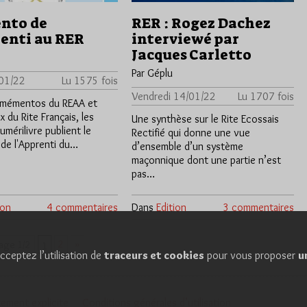
nto de
RER : Rogez Dachez
renti au RER
interviewé par
Jacques Carletto
Par Géplu
/01/22
Lu 1575 fois
Vendredi 14/01/22
Lu 1707 fois
 mémentos du REAA et
 du Rite Français, les
Une synthèse sur le Rite Ecossais
umérilivre publient le
Rectifié qui donne une vue
e l'Apprenti du…
d’ensemble d’un système
maçonnique dont une partie n’est
pas…
ion
4 commentaires
Dans
Edition
3 commentaires
2
»
age 1/2
1
cceptez l’utilisation de
traceurs et cookies
pour vous proposer
u
ement explicite
Conditions générales d’utilisation