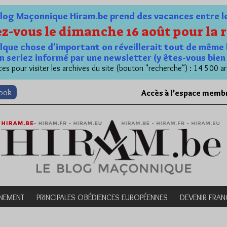
og Maçonnique Hiram.be prend des vacances entre le 1
z-vous le dimanche 16 août pour la r
quelque chose d'important on réveillerait tout de même 
n seriez informé par une newsletter (y êtes-vous bie
es pour visiter les archives du site (bouton "recherche") : 14 500 ar
book
Accès à l’espace memb
NEMENT
PRINCIPALES OBÉDIENCES EUROPÉENNES
DEVENIR FRA