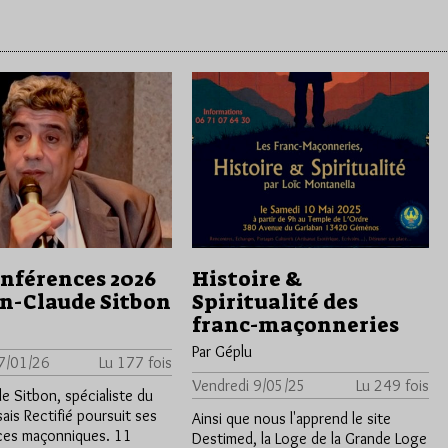
onférences 2026
Histoire &
an-Claude Sitbon
Spiritualité des
franc-maçonneries
Par Géplu
7/01/26
Lu 177 fois
Vendredi 9/05/25
Lu 249 fois
e Sitbon, spécialiste du
ais Rectifié poursuit ses
Ainsi que nous l'apprend le site
ces maçonniques. 11
Destimed, la Loge de la Grande Loge