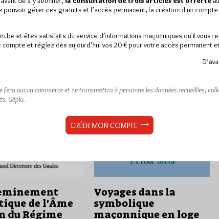
 avant de s’y abonner,
la consultation de trois articles est offerte
au
Mercredi 3/04/24
Lu 625 fois
u Rite Ecossais Rectifié,
de pouvoir gérer ces gratuits et l’accès permanent, la création d'un compt
 du Cercle d’Etudes et de
. Après une première amorce de
s sur le Rite Ecossais
révision du grade d’écossais vert,
am.be et êtes satisfaits du service d’informations maçonniques qu'il vous r
opérée en 1777, il faudra plus
 compte et réglez dès aujourd’hui vos 20 € pour votre accès permanent et i
de trente ans à Jean-Baptiste…
D’ava
rs
0 commentaire
Dans
Edition
0 commentaire
ne fera aucun commerce et ne transmettra à personne les données recueillies, collec
ts.
Géplu.
CRÉER MON COMPTE
heminement
Voyages dans la
tique de l’Âme
symbolique
in du Régime
maçonnique en loge