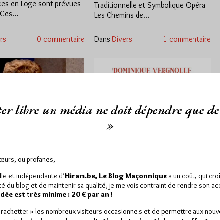
es en Loge sont prévues
Traditionnelle et Symbolique Opéra
 Ces…
Les Chemins de…
rs
0 commentaire
Dans
Divers
1 commentaire
er libre un média ne doit dépendre que de 
»
onférences de
Les Sublimes
Sœurs, ou profanes,
Claude Sitbon
Lumières du Maître
lle et indépendante d’
Hiram.be, Le Blog Maçonnique
a un coût, qui cro
Ecossais de Saint-
ité du blog et de maintenir sa qualité, je me vois contraint de rendre son a
André
ée est très minime : 20 € par an !
6/09/24
Lu 2574 fois
Par Géplu
« racketter » les nombreux visiteurs occasionnels et de permettre aux nou
e Sitbon, spécialiste