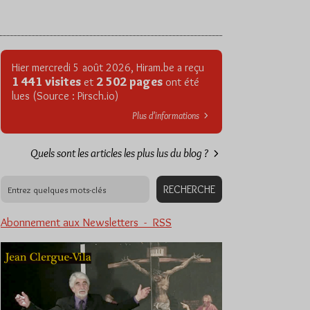
Hier mercredi 5 août 2026, Hiram.be a reçu
1 441 visites
2 502 pages
et
ont été
lues (Source : Pirsch.io)
Plus d’informations
Quels sont les articles les plus lus du blog ?
Abonnement aux Newsletters - RSS