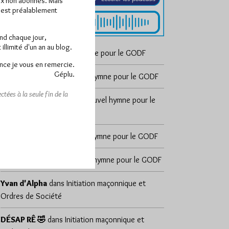
x non abonnés. Mais
e est préalablement
end chaque jour,
llimité d'un an au blog.
Joab’s
dans
Un nouvel hymne pour le GODF
nce je vous en remercie.
Géplu.
Brumaire
dans
Un nouvel hymne pour le GODF
tées à la seule fin de la
sylvain zeghni
dans
Un nouvel hymne pour le
GODF
marcorel
dans
Un nouvel hymne pour le GODF
lazare-lag
dans
Un nouvel hymne pour le GODF
Yvan d'Alpha
dans
Initiation maçonnique et
Ordres de Société
DÉSAP RÊ 🤣
dans
Initiation maçonnique et