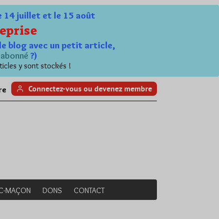
4 juillet et le 15 août
eprise
le blog avec un petit article,
n
abonné
?)
ticles y sont stockés !
Connectez-vous ou devenez membre
re
NC-MAÇON
DONS
CONTACT