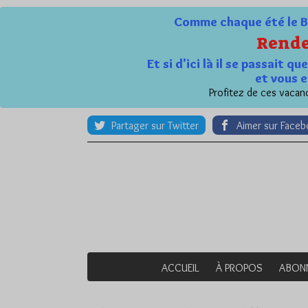
Comme chaque été le Bl
Rende
Et si d'ici là il se passait 
et vous e
Profitez de ces vacanc
Partager sur Twitter
Aimer sur Face
ACCUEIL
À PROPOS
ABON