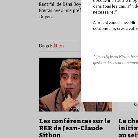
découvrir un peu le blog
Rectifié de Rémi Boyer et Limas de
reconnu d
dans tous les cas, afin 
Freitas avec une préface de Sylvie
fondateur
nécessaire.*
Boyer…
Recherche
Rectifié…
Alors, si vous aimez Hir
soutenez-le, créez votre
Dans
Edition
1 commentaire
Dans
Dive
* Je certifie qu’Hiram.be 
gestion de ses abonnemen
Les conférences sur le
Le c
RER de Jean-Claude
initia
Sitbon
au se