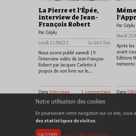
La Pierre et l’Épée,
Méme
interview de Jean-
l’App
François Robert
Par Géplu
Par Géplu
Mardi 25
Lundi 21/08/23
Lu 663 fois
Après les
avant ceux
Nous avons publié samedi 19
Editions N
l'interview vidéo de Jean-François
mémento d
Robert par Jacques Carletto à
propos de son livre sur le…
Dans
Interviews
1 commentaire
Dans
Edit
Notre utilisation des cookies
P
En poursuivant votre navigation sur ce site, vous a
des statistiques de visites
.
Cookies
Politique de confidentialité
Consent
J'ACCEPTE
PLUS D’INFORMATIONS