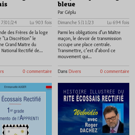
ais
bleue
Par Géplu
 7/01/24
Lu 903 fois
Dimanche 5/11/23
Lu 694 fois
nde des Frères de la loge
Parmi les obligations d’un Maître
 "La Discrétion" le
maçon, le devoir de transmission
me Grand Maitre du
occupe une place centrale.
e National Rectifié de…
Transmettre, c’est d’abord ce
mouvement qui…
rs
0 commentaire
Dans
Divers
0 commentaire