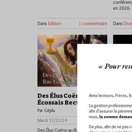
conférenc
en 2026.
Dans
Edition
1 commentaire
Dans
Dive
« Pour rest
Des Élus Coëns au Rite
Les c
Amis lecteurs, Frères, 
Écossais Rectifié
Jean-
La gestion professionne
Par Géplu
Par Géplu
afin d’assurer la pérenn
vous,
la somme demand
Mardi 31/12/24
Lu 742 fois
Vendredi 
De plus, afin de ne pas 
Des Élus Coëns au Rite Écossais
Jean-Claud