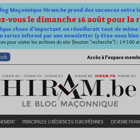
og Maçonnique Hiram.be prend des vacances entre le 1
z-vous le dimanche 16 août pour la r
quelque chose d'important on réveillerait tout de même 
n seriez informé par une newsletter (y êtes-vous bie
es pour visiter les archives du site (bouton "recherche") : 14 500 ar
book
Accès à l’espace memb
NEMENT
PRINCIPALES OBÉDIENCES EUROPÉENNES
DEVENIR FRA