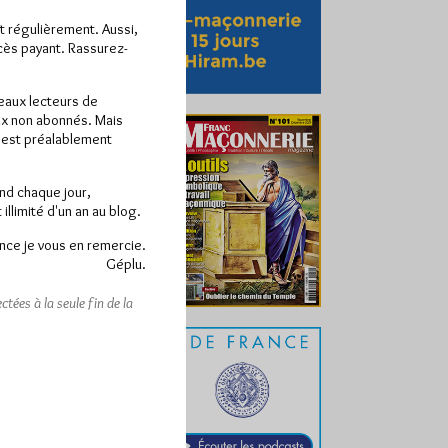
ît régulièrement. Aussi,
ccès payant. Rassurez-
veaux lecteurs de
x non abonnés. Mais
e est préalablement
end chaque jour,
llimité d'un an au blog.
nce je vous en remercie.
Géplu.
tées à la seule fin de la