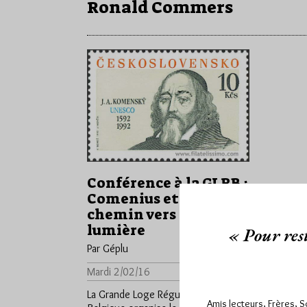
Ronald Commers
Conférence à la GLRB :
Comenius et le
chemin vers la
lumière
« Pour rest
Par Géplu
Mardi 2/02/16
Lu 3876 fois
La Grande Loge Régulière de
Amis lecteurs, Frères, 