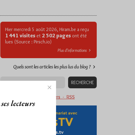
Hier mercredi 5 août 2026, Hiram.be a reçu
1 441 visites
2 502 pages
et
ont été
lues (Source : Pirsch.io)
Plus d’informations
Quels sont les articles les plus lus du blog ?
Abonnement aux Newsletters - RSS
ses lecteurs