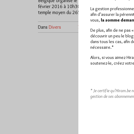
Belgique organise le Samedi 27
février 2016 à 10h30 dans le
La gestion professionne
temple moyen du 265, rue…
afin d’assurer la pérenn
vous,
la somme demand
Dans
Divers
7 commentaires
De plus, afin de ne pas 
découvrir un peu le blog
dans tous les cas, afin 
nécessaire.*
Alors, si vous aimez Hir
soutenez-le, créez votre
* Je certifie qu’Hiram.be 
gestion de ses abonnemen