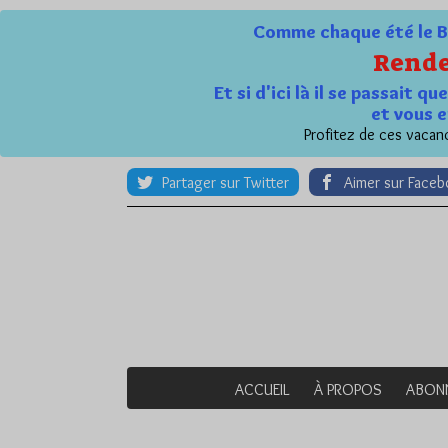
Comme chaque été le Bl
Rende
Et si d'ici là il se passait 
et vous e
Profitez de ces vacanc
Partager sur Twitter
Aimer sur Face
ACCUEIL
À PROPOS
ABON