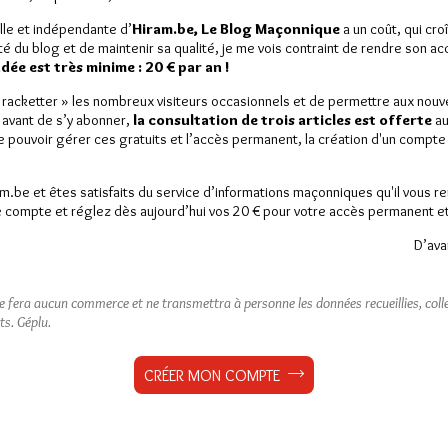
lle et indépendante d’
Hiram.be, Le Blog Maçonnique
a un coût, qui cro
ité du blog et de maintenir sa qualité, je me vois contraint de rendre son a
ée est très minime : 20 € par an !
« racketter » les nombreux visiteurs occasionnels et de permettre aux nou
 avant de s’y abonner,
la consultation de trois articles est offerte
au
de pouvoir gérer ces gratuits et l’accès permanent, la création d'un compt
am.be et êtes satisfaits du service d’informations maçonniques qu'il vous r
 compte et réglez dès aujourd’hui vos 20 € pour votre accès permanent et i
D’ava
ne fera aucun commerce et ne transmettra à personne les données recueillies, collec
ts.
Géplu.
CRÉER MON COMPTE