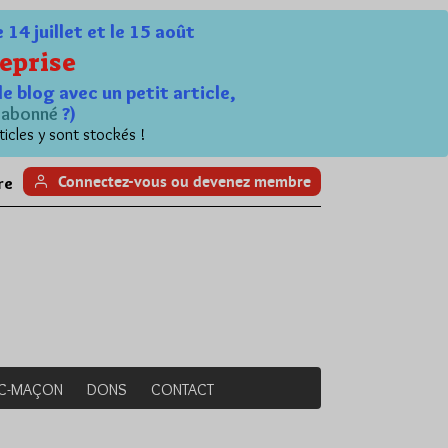
4 juillet et le 15 août
eprise
le blog avec un petit article,
n
abonné
?)
ticles y sont stockés !
Connectez-vous ou devenez membre
re
NC-MAÇON
DONS
CONTACT