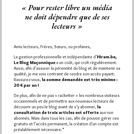
« Pour rester libre un média
ne doit dépendre que de ses
lecteurs »
Amis lecteurs, Frères, Sœurs, ou profanes,
La gestion professionnelle et indépendante d’
Hiram.be,
Le Blog Maçonnique
a un coût, qui croît régulièrement.
Aussi, afin d’assurer la pérennité du blog et de maintenir sa
qualité, je me vois contraint de rendre son accès payant.
Rassurez-vous,
la somme demandée est très minime :
20 € par an !
De plus, afin de ne pas « racketter » les nombreux visiteurs
occasionnels et de permettre aux nouveaux lecteurs de
Présentation des Editions Logos à la
découvrir un peu le blog avant de s’y abonner,
la
librairie La Cale Sèche
consultation de trois articles est offerte
aux non
abonnés. Mais dans tous les cas, afin de pouvoir gérer ces
Par Jiri Pragman
gratuits et l’accès permanent, la création d'un compte est
préalablement nécessaire.*
Dimanche 18/03/12
Lu 264 fois