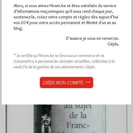
Alors, si vous aimez Hiram.be et êtes satisfaits du service
La présentation des Editions Logos à la librairie etterbeekoise
d’informations maçonniques qu'il vous rend chaque jour,
(et en ligne) La Cale Sèche a bien eu lieu ce…
soutenez-le, créez votre compte et réglez dès aujourd’hui
vos 20 € pour votre accès permanent et illimité d'un an au
Dans
Edition
0 commentaire
blog.
D’avance je vous en remercie.
Géplu.
* Je certifie qu’Hiram.be ne fera aucun commerce et ne
transmettra à personne les données recueillies, collectées à la
seule fin de la gestion de ses abonnements.
Géplu.
CRÉER MON COMPTE