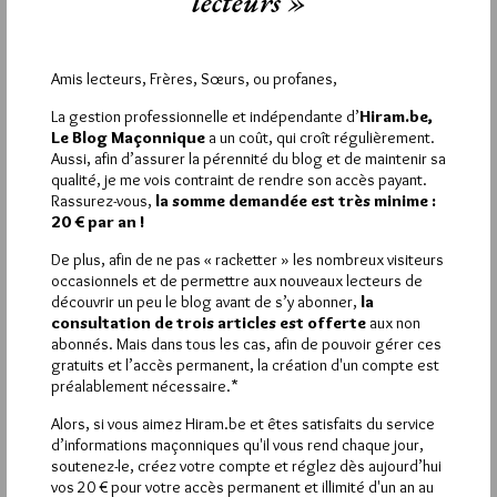
lecteurs »
1
Amis lecteurs, Frères, Sœurs, ou profanes,
JACQUES ROUBEN
La gestion professionnelle et indépendante d’
Hiram.be,
21 SEPTEMBRE 2011 À 11H14 /
RÉPONDRE
Le Blog Maçonnique
a un coût, qui croît régulièrement.
Merci Jiri pour cette article, et si tu le permets, j’aimerais
Aussi, afin d’assurer la pérennité du blog et de maintenir sa
ajouter que l’ouvrage rencontre aussi un grand intérêt auprès
qualité, je me vois contraint de rendre son accès payant.
des parents qui souhaite expliquer à leurs enfants ce qu’est la
Rassurez-vous,
la somme demandée est très minime :
Franc-Maçonnerie. L’ouvrage est donc aussi à faire lire aux
20 € par an !
jeunes générations.
De plus, afin de ne pas « racketter » les nombreux visiteurs
Amitiés,
occasionnels et de permettre aux nouveaux lecteurs de
Jacques
découvrir un peu le blog avant de s’y abonner,
la
consultation de trois articles est offerte
aux non
abonnés. Mais dans tous les cas, afin de pouvoir gérer ces
gratuits et l’accès permanent, la création d'un compte est
préalablement nécessaire.*
La rédaction de commentaires est
Alors, si vous aimez Hiram.be et êtes satisfaits du service
réservée aux abonnés.
d’informations maçonniques qu'il vous rend chaque jour,
soutenez-le, créez votre compte et réglez dès aujourd’hui
Si vous souhaitez rédiger des
vos 20 € pour votre accès permanent et illimité d'un an au