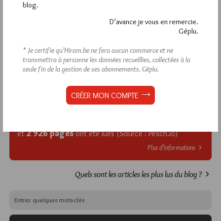
blog.
commentaires, vous devez :
D’avance je vous en remercie.
Géplu.
VOUS INSCRIRE
* Je certifie qu’Hiram.be ne fera aucun commerce et ne
transmettra à personne les données recueillies, collectées à la
seule fin de la gestion de ses abonnements.
Géplu.
Déjà inscrit(e) ?
Connectez-vous
CRÉER MON COMPTE
1 698 visites
Hier samedi 8 août 2026, Hiram.be a reçu
2 926 pages
et
ont été lues (Source : Pirsch.io)
Plus d’informations
Quels sont les articles les plus lus du blog ?