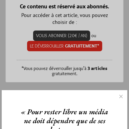
Ce contenu est réservé aux abonnés.
Pour accéder à cet article, vous pouvez
choisir de :
VOUS ABONNER (20€ / AN)
ou
LE DÉVERROUILLER
GRATUITEMENT*
*
Vous pouvez déverrouiller jusqu’à
3 articles
gratuitement.
mercredi 21 septembre 2011
Lu 252 fois
« Pour rester libre un média
Un commentaire
ne doit dépendre que de ses
Étiquettes :
édition
,
lettre
,
livre
,
Télélivre
,
Willekens