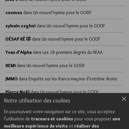
cosmos
dans
Un nouvel hymne pour le GODF
sylvain zeghni
dans
Un nouvel hymne pour le GODF
DÉSAP RÊ 🤣
dans
Un nouvel hymne pour le GODF
Yvan d'Alpha
dans
Les 18 premiers degrés du REAA
REMI
dans
Un nouvel hymne pour le GODF
JMMO
dans
Enquête sur les francs-maçons d’extrême droite
Pierre Noël
dans
Un nouvel hymne pour le GODF
Notre utilisation des cookies
Yvan d'Alpha
dans
Un nouvel hymne pour le GODF
En poursuivant votre navigation sur ce site, vous acceptez
l’utilisation de
traceurs et cookies
pour vous proposer
une
meilleure expérience de visite
et
réaliser des
Cookies
Politique de confidentialité