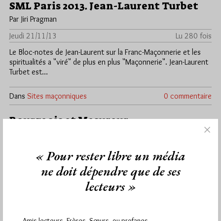
SML Paris 2013. Jean-Laurent Turbet
Par Jiri Pragman
Jeudi 21/11/13
Lu 280 fois
Le Bloc-notes de Jean-Laurent sur la Franc-Maçonnerie et les
spiritualités a "viré" de plus en plus "Maçonnerie". Jean-Laurent
Turbet est…
Dans
Sites maçonniques
0 commentaire
Bourgeois et Mesureur
Par Jiri Pragman
Mardi 7/05/13
Lu 96 fois
« Pour rester libre un média
Paris. La Loge Athena n°998 de la Grande Loge de France se
ne doit dépendre que de ses
réunira le mardi 14 mai 2013 à 20h…
lecteurs »
Dans
Manifestations
0 commentaire
Amis lecteurs, Frères, Sœurs, ou profanes,