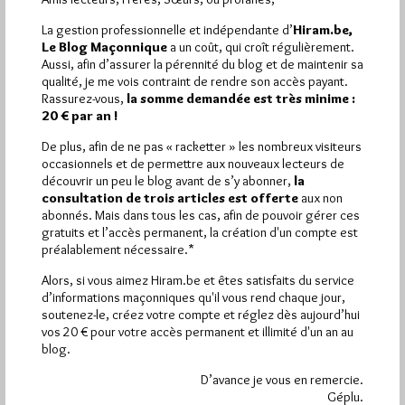
Dans le bureau du GM de la GLTSO
La gestion professionnelle et indépendante d’
Hiram.be,
Par Jiri Pragman
Le Blog Maçonnique
a un coût, qui croît régulièrement.
Lundi 7/01/13
Lu 465 fois
Aussi, afin d’assurer la pérennité du blog et de maintenir sa
qualité, je me vois contraint de rendre son accès payant.
Jean-Laurent Turbet semble très heureux d'avoir été reçu par
Rassurez-vous,
la somme demandée est très minime :
Jean Dubar, Grand Maître de la Grande Loge Traditionnelle et
20 € par an !
Symbolique…
De plus, afin de ne pas « racketter » les nombreux visiteurs
occasionnels et de permettre aux nouveaux lecteurs de
Dans
Divers
10 commentaires
découvrir un peu le blog avant de s’y abonner,
la
consultation de trois articles est offerte
aux non
Le Paris insolite de Jean-Laurent
abonnés. Mais dans tous les cas, afin de pouvoir gérer ces
gratuits et l’accès permanent, la création d'un compte est
Turbet
préalablement nécessaire.*
Par Jiri Pragman
Alors, si vous aimez Hiram.be et êtes satisfaits du service
Jeudi 13/12/12
Lu 400 fois
d’informations maçonniques qu'il vous rend chaque jour,
soutenez-le, créez votre compte et réglez dès aujourd’hui
Pour évoquer le Paris maçonnique, un journaliste aurait
vos 20 € pour votre accès permanent et illimité d'un an au
tendance à se tourner vers Kupferman-Pierrat, les auteurs du
blog.
Paris des Francs-Maçons.…
D’avance je vous en remercie.
Géplu.
Dans
Dans la presse
1 commentaire