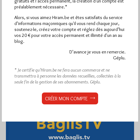
gratuits et l’accès permanent, la création d'un compte est
1 441
préalablement nécessaire.*
Hier mercredi 5 août 2026, Hiram.be a reçu
visites
2 502 pages
et
ont été lues (Source :
Alors, si vous aimez Hiram.be et êtes satisfaits du service
Pirsch.io)
d’informations maçonniques qu'il vous rend chaque jour,
soutenez-le, créez votre compte et réglez dès aujourd’hui
Plus d’informations
vos 20 € pour votre accès permanent et illimité d'un an au
blog.
Quels sont les articles les plus lus du blog ?
D’avance je vous en remercie.
Géplu.
* Je certifie qu’Hiram.be ne fera aucun commerce et ne
transmettra à personne les données recueillies, collectées à la
seule fin de la gestion de ses abonnements.
Géplu.
Abonnement aux Newsletters - RSS
CRÉER MON COMPTE