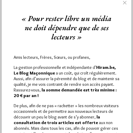
Samedi 23/03/13
Lu 171 fois
L'édifice de la laïcité peut désormais se fissurer face au risque
« Pour rester libre un média
de multiplication de revendicationscommunautaires et
identitaires, s'alarment le Grand…
ne doit dépendre que de ses
lecteurs »
Dans
Divers
5 commentaires
GODF : prise de position sur le port du
Amis lecteurs, Frères, Sœurs, ou profanes,
voile intégral
La gestion professionnelle et indépendante d’
Hiram.be,
Par Jiri Pragman
Le Blog Maçonnique
a un coût, qui croît régulièrement.
Jeudi 4/02/10
Lu 139 fois
Aussi, afin d’assurer la pérennité du blog et de maintenir sa
qualité, je me vois contraint de rendre son accès payant.
Une "prise de position" du Grand Orient de France fera sans
Rassurez-vous,
la somme demandée est très minime :
doute une nouvelle fois réagir ceux qui s'étonnent de…
20 € par an !
De plus, afin de ne pas « racketter » les nombreux visiteurs
Dans
Divers
21 commentaires
occasionnels et de permettre aux nouveaux lecteurs de
découvrir un peu le blog avant de s’y abonner,
la
consultation de trois articles est offerte
aux non
abonnés. Mais dans tous les cas, afin de pouvoir gérer ces