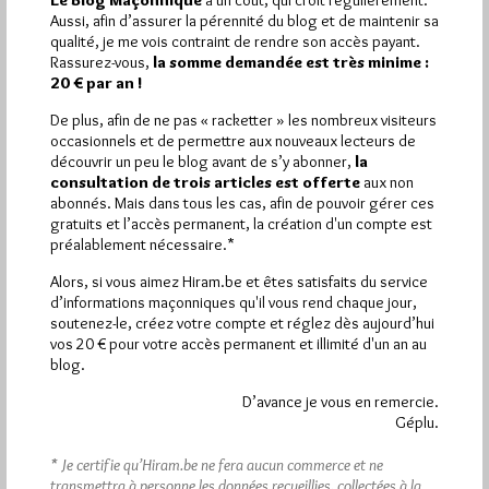
Aussi, afin d’assurer la pérennité du blog et de maintenir sa
Plus d’informations
qualité, je me vois contraint de rendre son accès payant.
Rassurez-vous,
la somme demandée est très minime :
20 € par an !
Quels sont les articles les plus lus du blog ?
De plus, afin de ne pas « racketter » les nombreux visiteurs
occasionnels et de permettre aux nouveaux lecteurs de
découvrir un peu le blog avant de s’y abonner,
la
consultation de trois articles est offerte
aux non
abonnés. Mais dans tous les cas, afin de pouvoir gérer ces
gratuits et l’accès permanent, la création d'un compte est
préalablement nécessaire.*
Abonnement aux Newsletters - RSS
Alors, si vous aimez Hiram.be et êtes satisfaits du service
d’informations maçonniques qu'il vous rend chaque jour,
soutenez-le, créez votre compte et réglez dès aujourd’hui
vos 20 € pour votre accès permanent et illimité d'un an au
blog.
D’avance je vous en remercie.
Géplu.
* Je certifie qu’Hiram.be ne fera aucun commerce et ne
transmettra à personne les données recueillies, collectées à la