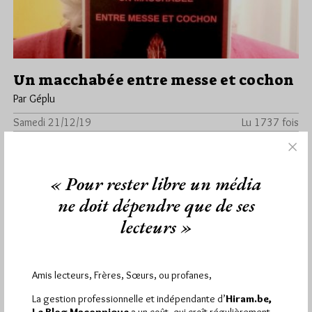
Un macchabée entre messe et cochon
Par Géplu
Samedi 21/12/19
Lu 1737 fois
À l’instar des Trois Mousquetaires qui étaient quatre, voici
le quatrième volet de la trilogie des Macchabées de notre frère
Daniel…
« Pour rester libre un média
ne doit dépendre que de ses
Dans
Edition
0 commentaire
lecteurs »
Amis lecteurs, Frères, Sœurs, ou profanes,
1 824
Hier mercredi 5 août 2026, Hiram.be a reçu
visites
3 322 pages
et
ont été lues (Source :
La gestion professionnelle et indépendante d’
Hiram.be,
Pirsch.io)
Le Blog Maçonnique
a un coût, qui croît régulièrement.