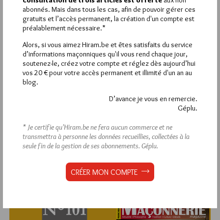
abonnés. Mais dans tous les cas, afin de pouvoir gérer ces
gratuits et l’accès permanent, la création d'un compte est
préalablement nécessaire.*
Alors, si vous aimez Hiram.be et êtes satisfaits du service
1 864
Hier vendredi 7 août 2026, Hiram.be a reçu
d’informations maçonniques qu'il vous rend chaque jour,
visites
3 133 pages
et
ont été lues (Source :
soutenez-le, créez votre compte et réglez dès aujourd’hui
Pirsch.io)
vos 20 € pour votre accès permanent et illimité d'un an au
Plus d’informations
blog.
D’avance je vous en remercie.
Quels sont les articles les plus lus du blog ?
Géplu.
* Je certifie qu’Hiram.be ne fera aucun commerce et ne
transmettra à personne les données recueillies, collectées à la
seule fin de la gestion de ses abonnements.
Géplu.
CRÉER MON COMPTE
Abonnement aux Newsletters - RSS