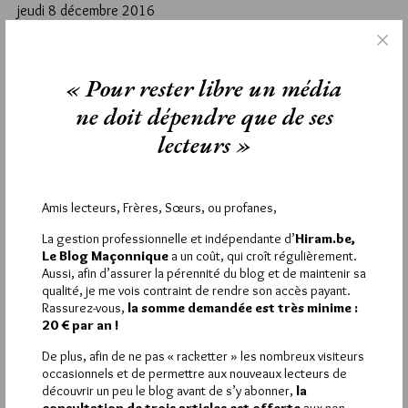
jeudi 8 décembre 2016
Lu 2259 fois
Aucun commentaire
« Pour rester libre un média
Étiquettes :
Blog Maçonnique
,
Le Mur du Maçon
ne doit dépendre que de ses
lecteurs »
La rédaction de commentaires est
Amis lecteurs, Frères, Sœurs, ou profanes,
réservée aux abonnés.
La gestion professionnelle et indépendante d’
Hiram.be,
Si vous souhaitez rédiger des
Le Blog Maçonnique
a un coût, qui croît régulièrement.
Aussi, afin d’assurer la pérennité du blog et de maintenir sa
commentaires, vous devez :
qualité, je me vois contraint de rendre son accès payant.
Rassurez-vous,
la somme demandée est très minime :
20 € par an !
VOUS INSCRIRE
De plus, afin de ne pas « racketter » les nombreux visiteurs
occasionnels et de permettre aux nouveaux lecteurs de
découvrir un peu le blog avant de s’y abonner,
la
Déjà inscrit(e) ?
Connectez-vous
consultation de trois articles est offerte
aux non