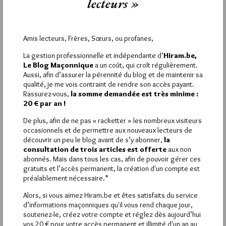
lecteurs »
4
RENÉ
3 JUIN 2014 À 19H17 /
RÉPONDRE
Amis lecteurs, Frères, Sœurs, ou profanes,
@Simandre..
La gestion professionnelle et indépendante d’
Hiram.be,
C’est lui qui avait déclaré » Le Juif est l’ennemi du genre
Le Blog Maçonnique
a un coût, qui croît régulièrement.
humain. Il faut renvoyer cette race en Asie ou l’exterminer… Par
Aussi, afin d’assurer la pérennité du blog et de maintenir sa
le fer, par le feu ou par l’expulsion il faut que le Juif
qualité, je me vois contraint de rendre son accès payant.
disparaisse ».
Rassurez-vous,
la somme demandée est très minime :
Peut-être qu’il en voulait à Jésus de Nazareth parce qu’il était
20 € par an !
juif…??
Tant qu’a moi ce genre de type n’est pas un maçon…
De plus, afin de ne pas « racketter » les nombreux visiteurs
occasionnels et de permettre aux nouveaux lecteurs de
3
découvrir un peu le blog avant de s’y abonner,
la
consultation de trois articles est offerte
aux non
LANCELOT
abonnés. Mais dans tous les cas, afin de pouvoir gérer ces
3 JUIN 2014 À 19H07 /
RÉPONDRE
gratuits et l’accès permanent, la création d'un compte est
préalablement nécessaire.*
Notre TVF Augusto Pinochet est aussi cité à l » »occasion…
Alors, si vous aimez Hiram.be et êtes satisfaits du service
2
d’informations maçonniques qu'il vous rend chaque jour,
soutenez-le, créez votre compte et réglez dès aujourd’hui
JP BOUYER
vos 20 € pour votre accès permanent et illimité d'un an au