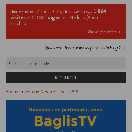
1 864
Hier vendredi 7 août 2026, Hiram.be a reçu
visites
3 133 pages
et
ont été lues (Source :
Pirsch.io)
Plus d’informations
Quels sont les articles les plus lus du blog ?
Abonnement aux Newsletters - RSS