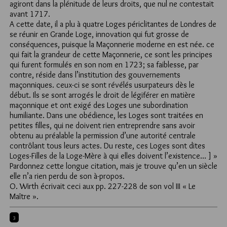
agiront dans la plénitude de leurs droits, que nul ne contestait
avant 1717.
A cette date, il a plu à quatre Loges périclitantes de Londres de
se réunir en Grande Loge, innovation qui fut grosse de
conséquences, puisque la Maçonnerie moderne en est née. ce
qui fait la grandeur de cette Maçonnerie, ce sont les principes
qui furent formulés en son nom en 1723; sa faiblesse, par
contre, réside dans l’institution des gouvernements
maçonniques. ceux-ci se sont révélés usurpateurs dès le
début. Ils se sont arrogés le droit de légiférer en matière
maçonnique et ont exigé des Loges une subordination
humiliante. Dans une obédience, les Loges sont traitées en
petites filles, qui ne doivent rien entreprendre sans avoir
obtenu au préalable la permission d’une autorité centrale
contrôlant tous leurs actes. Du reste, ces Loges sont dites
Loges-Filles de la Loge-Mère à qui elles doivent l’existence… ] »
Pardonnez cette longue citation, mais je trouve qu’en un siècle
elle n’a rien perdu de son à-propos.
O. Wirth écrivait ceci aux pp. 227-228 de son vol III « Le
Maître ».
3