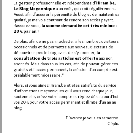
Amitiés,
La gestion professionnelle et indépendante d’
Hiram.be,
Yack
Le Blog Maçonnique
a un coût, qui croît régulièrement.
Aussi, afin d’assurer la pérennité du blog et de maintenir sa
qualité, je me vois contraint de rendre son accès payant.
6
Rassurez-vous,
la somme demandée est très minime :
JEAN SERLUN
20 € par an !
16 MARS 2012 À 23H07 /
RÉPONDRE
De plus, afin de ne pas « racketter » les nombreux visiteurs
@ Yack,
occasionnels et de permettre aux nouveaux lecteurs de
Merci de cette déclaration emprunte de fraternité et de
découvrir un peu le blog avant de s’y abonner,
la
tolérance. Il ne faut pas que nos loges indépendantes, dont le
consultation de trois articles est offerte
aux non
mouvement prend jour en jour davantage d’ampleur, se
abonnés. Mais dans tous les cas, afin de pouvoir gérer ces
construisent sur le rejet des frères et des soeurs dont les
gratuits et l’accès permanent, la création d'un compte est
loges sont rattachées à des obédiences.
préalablement nécessaire.*
Je pense que le rôle des obédiences appartient au passé. Cela
Alors, si vous aimez Hiram.be et êtes satisfaits du service
ne veut pas dire qu’elles disparaitront du jour au lendemain
d’informations maçonniques qu'il vous rend chaque jour,
mais le paysage maçonnique du XXIème siècle sera beaucoup
soutenez-le, créez votre compte et réglez dès aujourd’hui
plus divers que pendant les deux siècles précédents où l’on a
vos 20 € pour votre accès permanent et illimité d'un an au
vainement recherché une unité trop administrative, trop
blog.
hiérarchique, trop soumise au dérèglement profane.
De la transformation des obédiences et du foisonnement des
D’avance je vous en remercie.
loges indépendantes surgira une nouveau paysage
Géplu.
maçonnique, différent de ceux des siècles précédents.