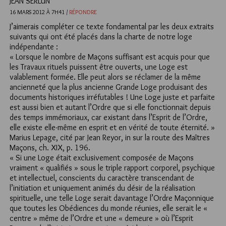
JEAN SERLUN
16 MARS 2012 À 7H41 /
RÉPONDRE
J’aimerais compléter ce texte fondamental par les deux extraits
suivants qui ont été placés dans la charte de notre loge
indépendante :
« Lorsque le nombre de Maçons suffisant est acquis pour que
les Travaux rituels puissent être ouverts, une Loge est
valablement formée. Elle peut alors se réclamer de la même
ancienneté que la plus ancienne Grande Loge produisant des
documents historiques irréfutables ! Une Loge juste et parfaite
est aussi bien et autant l’Ordre que si elle fonctionnait depuis
des temps immémoriaux, car existant dans l’Esprit de l’Ordre,
elle existe elle-même en esprit et en vérité de toute éternité. »
Marius Lepage, cité par Jean Reyor, in
sur la route des Maîtres
Maçons
, ch. XIX, p. 196.
« Si une Loge était exclusivement composée de Maçons
vraiment « qualifiés » sous le triple rapport corporel, psychique
et intellectuel, conscients du caractère transcendant de
l’initiation et uniquement animés du désir de la réalisation
spirituelle, une telle Loge serait davantage l’Ordre Maçonnique
que toutes les Obédiences du monde réunies, elle serait le «
centre » même de l’Ordre et une « demeure » où l’Esprit