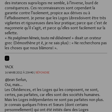
des instances supra-loges me semble, à l’inverse, lourd de
conséquences. Ces reconnaissances sont cependant la
garantie contre l’isolement, propice aux dérives ou à
l’affadissement. Je pense que les Loges Libresdoivent être très
vigilantes et rigoureuses dans leur pratique; parce que c’est de
maçonnerie qu’il s’agit, et parce qu’elles sont facilement sur la
sellette.
«
Ha pségômen hêmeis, tauta mê diôxômen!
» disait un orateur
grec (Démosthène pt ê, je ne sais plus) : « Ne recherchons pas
les choses que nous blâmons! ».
7
YACK
16 MARS 2012 À 23H40 /
RÉPONDRE
@Jean Serlun,
Oui, mais…
Les Obédiences, et les Loges qui les composent, ne sont,
certes, pas parfaites, car elles sont des sociétés humaines.
Mais les Loges indépendantes ne sont pas parfaites non plus.
Je connais quelques Frères et Sœurs (dont certains
personnellement) qui ont été initiés dans des Loges