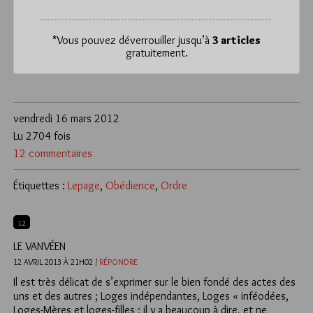
*
Vous pouvez déverrouiller jusqu’à
3 articles
gratuitement.
vendredi 16 mars 2012
Lu 2704 fois
12 commentaires
Étiquettes :
Lepage
,
Obédience
,
Ordre
12
LE VANVÉEN
12 AVRIL 2013 À 21H02 /
RÉPONDRE
Il est très délicat de s’exprimer sur le bien fondé des actes des
uns et des autres ; Loges indépendantes, Loges « inféodées,
Loges-Mères et loges-filles ; il y a beaucoup à dire, et ne