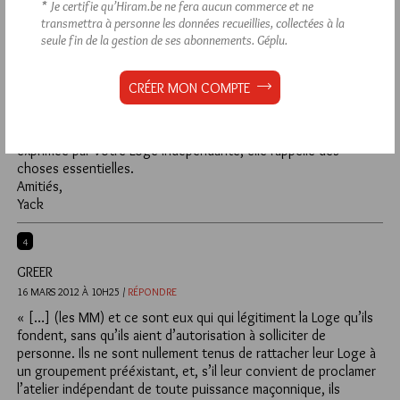
* Je certifie qu’Hiram.be ne fera aucun commerce et ne
transmettra à personne les données recueillies, collectées à la
5
seule fin de la gestion de ses abonnements.
Géplu.
YACK
16 MARS 2012 À 14H04 /
RÉPONDRE
CRÉER MON COMPTE
@Jean Serlun,
Etant pourtant membre d’une Loge rattachée à une obédience
(ce que je regrette pas), j’aime néanmoins beaucoup l’optique
exprimée par votre Loge Indépendante, elle rappelle des
choses essentielles.
Amitiés,
Yack
4
GREER
16 MARS 2012 À 10H25 /
RÉPONDRE
« […] (les MM) et ce sont eux qui qui légitiment la Loge qu’ils
fondent, sans qu’ils aient d’autorisation à solliciter de
personne. Ils ne sont nullement tenus de rattacher leur Loge à
un groupement prééxistant, et, s’il leur convient de proclamer
l’atelier indépendant de toute puissance maçonnique, ils