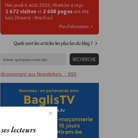
Hier jeudi 6 août 2026, Hiram.be a reçu
1 672 visites
2 608 pages
et
ont été
lues (Source : Pirsch.io)
Plus d’informations
Quels sont les articles les plus lus du blog ?
Abonnement aux Newsletters - RSS
ses lecteurs