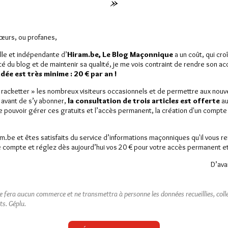
»
Sœurs, ou profanes,
lle et indépendante d’
Hiram.be, Le Blog Maçonnique
a un coût, qui cro
ité du blog et de maintenir sa qualité, je me vois contraint de rendre son a
Pascal Allizard
ée est très minime : 20 € par an !
sident de la « FraPar »
« racketter » les nombreux visiteurs occasionnels et de permettre aux nou
 avant de s’y abonner,
la consultation de trois articles est offerte
au
de pouvoir gérer ces gratuits et l’accès permanent, la création d'un compt
am.be et êtes satisfaits du service d’informations maçonniques qu'il vous r
 compte et réglez dès aujourd’hui vos 20 € pour votre accès permanent et i
est réservé aux abonnés.
D’ava
 article, vous pouvez choisir de :
ou
LE DÉVERROUILLER
GRATUITEMENT*
ne fera aucun commerce et ne transmettra à personne les données recueillies, collec
ts.
Géplu.