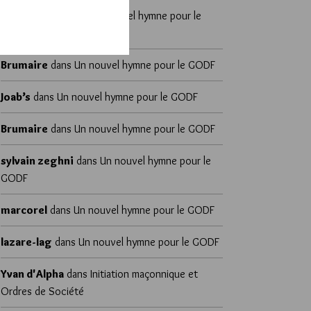
Yvan d'Alpha
dans
Un nouvel hymne pour le
GODF
Brumaire
dans
Un nouvel hymne pour le GODF
Joab’s
dans
Un nouvel hymne pour le GODF
Brumaire
dans
Un nouvel hymne pour le GODF
sylvain zeghni
dans
Un nouvel hymne pour le
GODF
marcorel
dans
Un nouvel hymne pour le GODF
lazare-lag
dans
Un nouvel hymne pour le GODF
Yvan d'Alpha
dans
Initiation maçonnique et
Ordres de Société