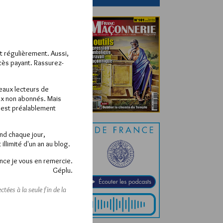
ît régulièrement. Aussi,
ccès payant. Rassurez-
veaux lecteurs de
x non abonnés. Mais
e est préalablement
end chaque jour,
llimité d'un an au blog.
nce je vous en remercie.
Géplu.
tées à la seule fin de la