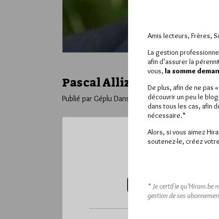
Amis lecteurs, Frères, 
La gestion professionne
afin d’assurer la pérenn
vous,
la somme demand
Pascal Allizard nouveau Pré
De plus, afin de ne pas 
découvrir un peu le blog
Publié par Géplu
Dans
Divers
dans tous les cas, afin 
nécessaire.*
Alors, si vous aimez Hir
soutenez-le, créez votre
Ce contenu 
Pour accéder à cet
VOUS ABONNER (20€ / AN)
* Je certifie qu’Hiram.be 
gestion de ses abonnemen