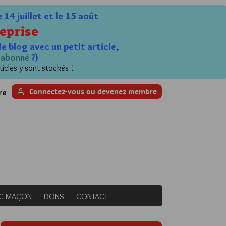
4 juillet et le 15 août
eprise
le blog avec un petit article,
n
abonné
?)
ticles y sont stockés !
Connectez-vous ou devenez membre
re
NC-MAÇON
DONS
CONTACT