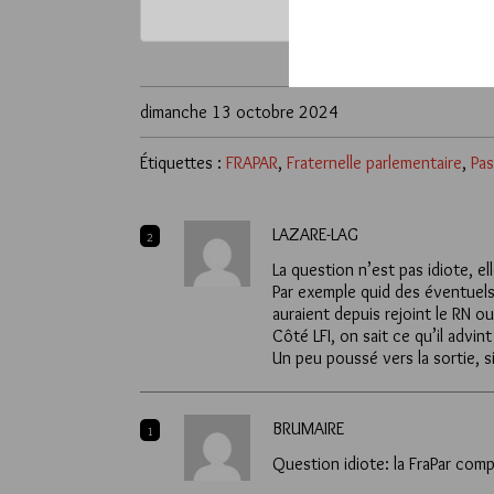
*
Vous pouvez déverrou
dimanche 13 octobre 2024
Étiquettes :
FRAPAR
,
Fraternelle parlementaire
,
Pas
LAZARE-LAG
2
La question n’est pas idiote, 
Par exemple quid des éventuels
auraient depuis rejoint le RN o
Côté LFI, on sait ce qu’il adv
Un peu poussé vers la sortie, s
BRUMAIRE
1
Question idiote: la FraPar comp