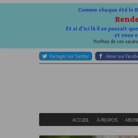
Comme chaque été le Bl
Rende
Et si d'ici là il se passait 
et vous e
Profitez de ces vacanc
Partager sur Twitter
Aimer sur Face
ACCUEIL
À PROPOS
ABON