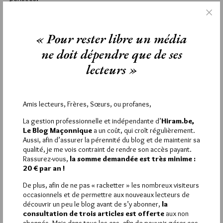
2
« Pour rester libre un média
EMANUEL
21 OCTOBRE 2020 À 10H28 /
RÉPONDRE
ne doit dépendre que de ses
Au nom d’une liberté sans limite il est interdit d’interdire…. et
lecteurs »
les nouveaux ayatolas furent!!!
1
Amis lecteurs, Frères, Sœurs, ou profanes,
DÉSAP.
La gestion professionnelle et indépendante d’
Hiram.be,
21 OCTOBRE 2020 À 9H46 /
RÉPONDRE
Le Blog Maçonnique
a un coût, qui croît régulièrement.
« Seules l’éducation et la culture permettent de sortir de
Aussi, afin d’assurer la pérennité du blog et de maintenir sa
l’enfermement des superstitions, des préjugés et de
qualité, je me vois contraint de rendre son accès payant.
l’ignorance. »
Rassurez-vous,
la somme demandée est très minime :
!!!
20 € par an !
Seules l’Education et la Culture permettent de s’émanciper de
cette erreur qui constitua le début de l’ère vulgaire et dont la
De plus, afin de ne pas « racketter » les nombreux visiteurs
République est l’antidote.
occasionnels et de permettre aux nouveaux lecteurs de
découvrir un peu le blog avant de s’y abonner,
la
Le Gouvernement, l’Assemblée Nationale et la Justice sont
consultation de trois articles est offerte
aux non
sommés de faire respecter les principes et les lois de la