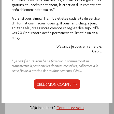
abonnés. Mais dans tous les cas, afin de pouvoir gérer ces
République, de garantir la sanctuarisation de l’Ecole, de
gratuits et l’accès permanent, la création d'un compte est
protéger nos enfants, de soutenir nos enseignants envers et
préalablement nécessaire.*
contre toutes les formes de pression.
Tuer un enseignant c’est tuer un enfant.
Alors, si vous aimez Hiram.be et êtes satisfaits du service
L’islamisme est condamné à mort, la sentence doit s’appliquer.
d’informations maçonniques qu'il vous rend chaque jour,
soutenez-le, créez votre compte et réglez dès aujourd’hui
vos 20 € pour votre accès permanent et illimité d'un an au
blog.
D’avance je vous en remercie.
La rédaction de commentaires est
Géplu.
réservée aux abonnés.
* Je certifie qu’Hiram.be ne fera aucun commerce et ne
Si vous souhaitez rédiger des
transmettra à personne les données recueillies, collectées à la
seule fin de la gestion de ses abonnements.
Géplu.
commentaires, vous devez :
CRÉER MON COMPTE
VOUS INSCRIRE
Déjà inscrit(e) ?
Connectez-vous