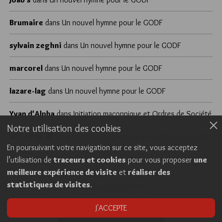
Brumaire
dans
Un nouvel hymne pour le GODF
sylvain zeghni
dans
Un nouvel hymne pour le GODF
marcorel
dans
Un nouvel hymne pour le GODF
lazare-lag
dans
Un nouvel hymne pour le GODF
Yvan d'Alpha
dans
Initiation maçonnique et Ordres de Société
Notre utilisation des cookies
DÉSAP RÊ 🤣
dans
Initiation maçonnique et Ordres de Société
En poursuivant votre navigation sur ce site, vous acceptez
l’utilisation de
traceurs et cookies
pour vous proposer
une
meilleure expérience de visite
et
réaliser des
Cookies
Politique de confidentialité
statistiques de visites
.
Consentement explicite
Conditions générales d’utilisation
J'ACCEPTE