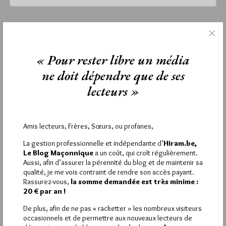
vendredi 14 mars 2025
Lu 301 fois
« Pour rester libre un média
Aucun commentaire
ne doit dépendre que de ses
Étiquettes :
Detrad
,
Philippe Foussier
,
Pierre Mollier
lecteurs »
Amis lecteurs, Frères, Sœurs, ou profanes,
La rédaction de commentaires est
La gestion professionnelle et indépendante d’
Hiram.be,
réservée aux abonnés.
Le Blog Maçonnique
a un coût, qui croît régulièrement.
Aussi, afin d’assurer la pérennité du blog et de maintenir sa
Si vous souhaitez rédiger des
qualité, je me vois contraint de rendre son accès payant.
Rassurez-vous,
la somme demandée est très minime :
commentaires, vous devez :
20 € par an !
De plus, afin de ne pas « racketter » les nombreux visiteurs
VOUS INSCRIRE
occasionnels et de permettre aux nouveaux lecteurs de