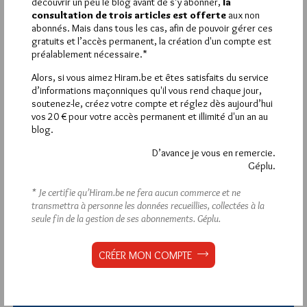
découvrir un peu le blog avant de s’y abonner,
la
consultation de trois articles est offerte
aux non
abonnés. Mais dans tous les cas, afin de pouvoir gérer ces
Déjà inscrit(e) ?
Connectez-vous
gratuits et l’accès permanent, la création d'un compte est
préalablement nécessaire.*
Alors, si vous aimez Hiram.be et êtes satisfaits du service
d’informations maçonniques qu'il vous rend chaque jour,
soutenez-le, créez votre compte et réglez dès aujourd’hui
1 672 visites
Hier jeudi 6 août 2026, Hiram.be a reçu
et
vos 20 € pour votre accès permanent et illimité d'un an au
2 608 pages
ont été lues (Source : Pirsch.io)
blog.
Plus d’informations
D’avance je vous en remercie.
Géplu.
Quels sont les articles les plus lus du blog ?
* Je certifie qu’Hiram.be ne fera aucun commerce et ne
transmettra à personne les données recueillies, collectées à la
seule fin de la gestion de ses abonnements.
Géplu.
CRÉER MON COMPTE
Abonnement aux Newsletters - RSS