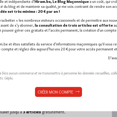
lle et indépendante d’
Hiram.be, Le Blog Maçonnique
a un coût, qui cro
ité du blog et de maintenir sa qualité, je me vois contraint de rendre son a
ée est très minime : 20 € par an !
« racketter » les nombreux visiteurs occasionnels et de permettre aux nou
 avant de s’y abonner,
la consultation de trois articles est offerte
au
de pouvoir gérer ces gratuits et l’accès permanent, la création d'un compt
 maçonnique de J.M. Roche
am.be et êtes satisfaits du service d’informations maçonniques qu'il vous r
 compte et réglez dès aujourd’hui vos 20 € pour votre accès permanent et i
D’ava
est réservé aux abonnés.
ne fera aucun commerce et ne transmettra à personne les données recueillies, collec
ts.
Géplu.
 article, vous pouvez choisir de :
ou
LE DÉVERROUILLER
GRATUITEMENT*
CRÉER MON COMPTE
iller jusqu’à
3 articles
gratuitement.