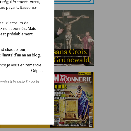
ît régulièrement. Aussi,
ccès payant. Rassurez-
veaux lecteurs de
x non abonnés. Mais
e est préalablement
end chaque jour,
llimité d'un an au blog.
nce je vous en remercie.
Géplu.
tées à la seule fin de la