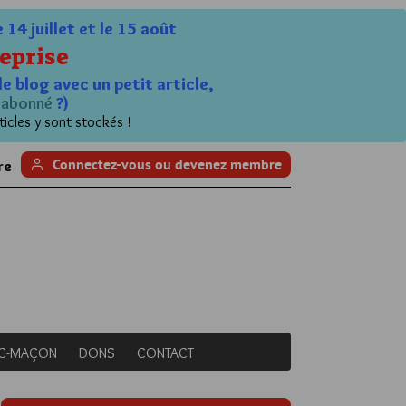
4 juillet et le 15 août
eprise
le blog avec un petit article,
n
abonné
?)
ticles y sont stockés !
Connectez-vous ou devenez membre
re
NC-MAÇON
DONS
CONTACT