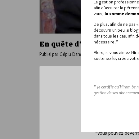
La gestion professionne
afin d’assurer la pérenn
vous,
la somme demand
De plus, afin de ne pas 
découvrir un peu le blog
dans tous les cas, afin 
nécessaire.*
En quête d’OGM… Un polar
Alors, si vous aimez Hir
Publié par Géplu
Dans
Edition
soutenez-le, créez votre
Ce contenu 
* Je certifie qu’Hiram.be 
gestion de ses abonnemen
Pour accéder à cet
VOUS ABONNER (20€ / AN)
*
Vous pouvez déverrou