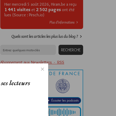
Hier mercredi 5 août 2026, Hiram.be a reçu
1 441 visites
2 502 pages
et
ont été
lues (Source : Pirsch.io)
Plus d’informations
Quels sont les articles les plus lus du blog ?
Abonnement aux Newsletters - RSS
ses lecteurs