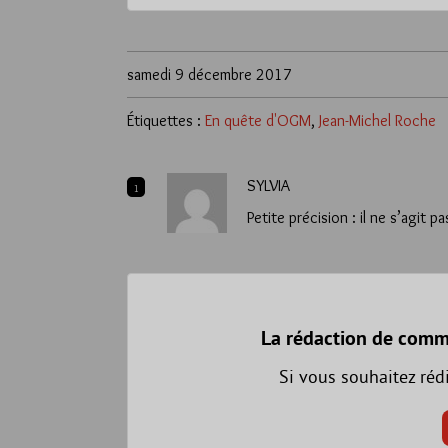
samedi 9 décembre 2017
Étiquettes :
En quête d'OGM
,
Jean-Michel Roche
SYLVIA
1
Petite précision : il ne s’agi
La rédaction de comm
Si vous souhaitez réd