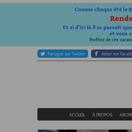
Comme chaque été le Bl
Rende
Et si d'ici là il se passait 
et vous e
Profitez de ces vacanc
Partager sur Twitter
Aimer sur Face
ACCUEIL
À PROPOS
ABON