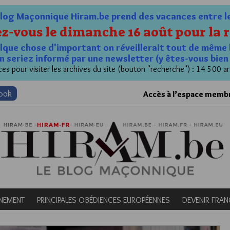
og Maçonnique Hiram.be prend des vacances entre le 1
z-vous le dimanche 16 août pour la r
quelque chose d'important on réveillerait tout de même 
n seriez informé par une newsletter (y êtes-vous bie
es pour visiter les archives du site (bouton "recherche") : 14 500 ar
book
Accès à l’espace memb
NEMENT
PRINCIPALES OBÉDIENCES EUROPÉENNES
DEVENIR FRA