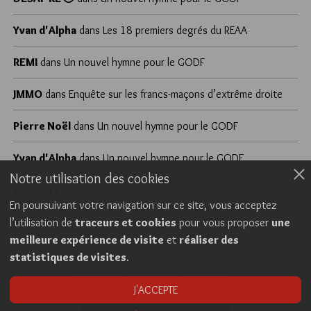
Yvan d'Alpha
dans
Les 18 premiers degrés du REAA
REMI
dans
Un nouvel hymne pour le GODF
JMMO
dans
Enquête sur les francs-maçons d’extrême droite
Pierre Noël
dans
Un nouvel hymne pour le GODF
Yvan d'Alpha
dans
Un nouvel hymne pour le GODF
Notre utilisation des cookies
Brumaire
dans
Un nouvel hymne pour le GODF
En poursuivant votre navigation sur ce site, vous acceptez
l’utilisation de
traceurs et cookies
pour vous proposer
une
meilleure expérience de visite
et
réaliser des
Cookies
Politique de confidentialité
statistiques de visites
.
Consentement explicite
Conditions générales d’utilisation
J'ACCEPTE