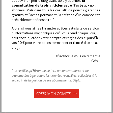
découvrir un peu le blog avant de s’y abonner,
la
consultation de trois articles est offerte
aux non
Déjà inscrit(e) ?
Connectez-vous
abonnés. Mais dans tous les cas, afin de pouvoir gérer ces
gratuits et l’accès permanent, la création d'un compte est
préalablement nécessaire.*
Alors, si vous aimez Hiram.be et êtes satisfaits du service
d’informations maçonniques qu'il vous rend chaque jour,
1 672
Hier vendredi 7 août 2026, Hiram.be a reçu
soutenez-le, créez votre compte et réglez dès aujourd’hui
visites
2 608 pages
et
ont été lues (Source :
vos 20 € pour votre accès permanent et illimité d'un an au
Pirsch.io)
blog.
Plus d’informations
D’avance je vous en remercie.
Géplu.
Quels sont les articles les plus lus du blog ?
* Je certifie qu’Hiram.be ne fera aucun commerce et ne
transmettra à personne les données recueillies, collectées à la
seule fin de la gestion de ses abonnements.
Géplu.
CRÉER MON COMPTE
Abonnement aux Newsletters - RSS