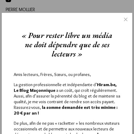
PIERRE MOLLIER
1 JANVIER 2013 À 8H35 /
RÉPONDRE
Merci Jiri, voilà une année 2013 qui s’annonce sous les
meilleurs auspices ! Longue et excellente vie à Hiram.be (… et à
« Pour rester libre un média
l’homme qui est derrière!) qui nous accompagne tout au long
ne doit dépendre que de ses
de l’année. (…) P.M.
lecteurs »
La rédaction de commentaires est
Amis lecteurs, Frères, Sœurs, ou profanes,
réservée aux abonnés.
La gestion professionnelle et indépendante d’
Hiram.be,
Le Blog Maçonnique
a un coût, qui croît régulièrement.
Si vous souhaitez rédiger des
Aussi, afin d’assurer la pérennité du blog et de maintenir sa
qualité, je me vois contraint de rendre son accès payant.
commentaires, vous devez :
Rassurez-vous,
la somme demandée est très minime :
20 € par an !
VOUS INSCRIRE
De plus, afin de ne pas « racketter » les nombreux visiteurs
occasionnels et de permettre aux nouveaux lecteurs de