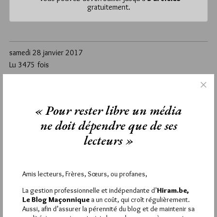
gratuitement.
samedi 28 janvier 2017
Lu 3475 fois
Un commentaire
Étiquettes :
La Chaîne d'Union
,
Rite Français
« Pour rester libre un média
ne doit dépendre que de ses
1
lecteurs »
MAKHNO
28 JANVIER 2017 À 14H36 /
RÉPONDRE
C’est amusant, on dirait que le tablier en couverture est du
Amis lecteurs, Frères, Sœurs, ou profanes,
REAA, en effet, il est bleu entouré de rouge !
La gestion professionnelle et indépendante d’
Hiram.be,
Le Blog Maçonnique
a un coût, qui croît régulièrement.
Aussi, afin d’assurer la pérennité du blog et de maintenir sa