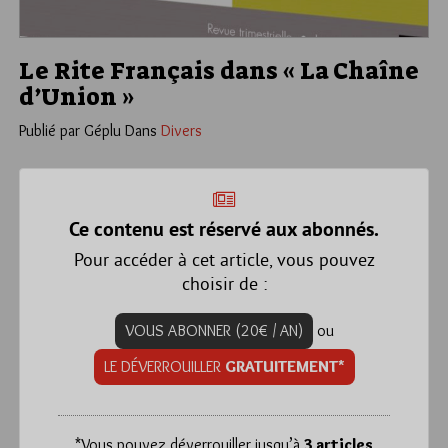
Le Rite Français dans « La Chaîne
d’Union »
Publié par Géplu
Dans
Divers
Ce contenu est réservé aux abonnés.
Pour accéder à cet article, vous pouvez
choisir de :
VOUS ABONNER (20€ / AN)
ou
LE DÉVERROUILLER
GRATUITEMENT*
*
Vous pouvez déverrouiller jusqu’à
3 articles