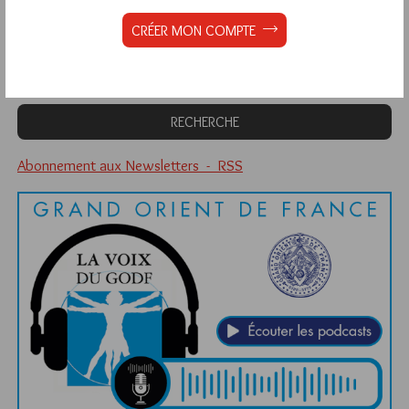
Quels sont les articles les plus lus du blog ?
CRÉER MON COMPTE
Abonnement aux Newsletters - RSS