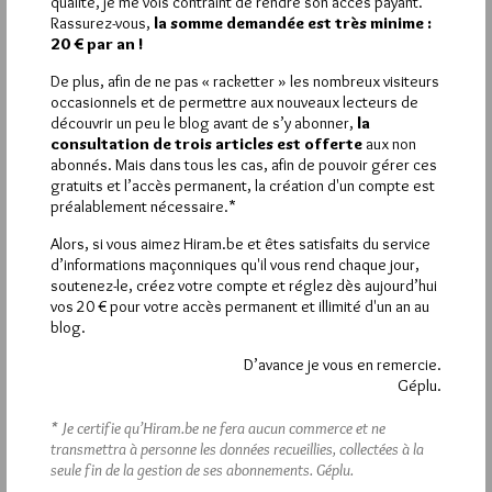
qualité, je me vois contraint de rendre son accès payant.
La rédaction de commentaires est
Rassurez-vous,
la somme demandée est très minime :
20 € par an !
réservée aux abonnés.
De plus, afin de ne pas « racketter » les nombreux visiteurs
Si vous souhaitez rédiger des
occasionnels et de permettre aux nouveaux lecteurs de
découvrir un peu le blog avant de s’y abonner,
la
commentaires, vous devez :
consultation de trois articles est offerte
aux non
abonnés. Mais dans tous les cas, afin de pouvoir gérer ces
gratuits et l’accès permanent, la création d'un compte est
VOUS INSCRIRE
préalablement nécessaire.*
Alors, si vous aimez Hiram.be et êtes satisfaits du service
d’informations maçonniques qu'il vous rend chaque jour,
Déjà inscrit(e) ?
Connectez-vous
soutenez-le, créez votre compte et réglez dès aujourd’hui
vos 20 € pour votre accès permanent et illimité d'un an au
blog.
D’avance je vous en remercie.
Géplu.
1 864
Hier vendredi 7 août 2026, Hiram.be a reçu
visites
3 133 pages
et
ont été lues (Source :
* Je certifie qu’Hiram.be ne fera aucun commerce et ne
Pirsch.io)
transmettra à personne les données recueillies, collectées à la
Plus d’informations
seule fin de la gestion de ses abonnements.
Géplu.