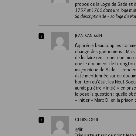
propos de la Loge de Sade et de
1757 et 1760 dans une loge militai
Sa description de « sa loge du No
JEAN VAN WIN
6
J’apprécie beaucoup les commen
change des guénoniens ! Mais l
de lui faire remarquer que mon
que le document de Lexington–s
maçonnique de Sade — concerne
date mentionnée sur ce documen
bon ton qu’était les Neuf Soeu
aurait pu être « initié » en pris
Je pose la question : quelle ob
« initier » Marc D. en la prison 
CHRISTOPHE
5
@Jiri
Très juste et sur ce point Jea