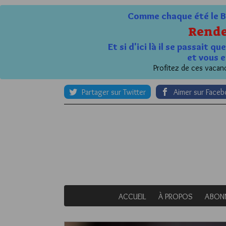
Comme chaque été le Bl
Rende
Et si d'ici là il se passait 
et vous e
Profitez de ces vacanc
Partager sur Twitter
Aimer sur Face
ACCUEIL
À PROPOS
ABON