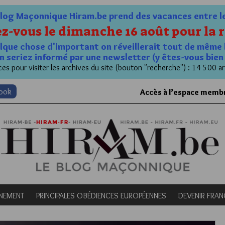
og Maçonnique Hiram.be prend des vacances entre le 1
z-vous le dimanche 16 août pour la r
quelque chose d'important on réveillerait tout de même 
n seriez informé par une newsletter (y êtes-vous bie
es pour visiter les archives du site (bouton "recherche") : 14 500 ar
book
Accès à l’espace memb
NEMENT
PRINCIPALES OBÉDIENCES EUROPÉENNES
DEVENIR FRA