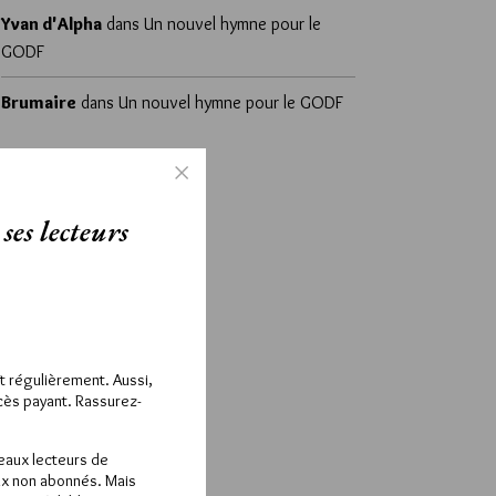
Yvan d'Alpha
dans
Un nouvel hymne pour le
GODF
Brumaire
dans
Un nouvel hymne pour le GODF
ses lecteurs
ît régulièrement. Aussi,
ccès payant. Rassurez-
veaux lecteurs de
x non abonnés. Mais