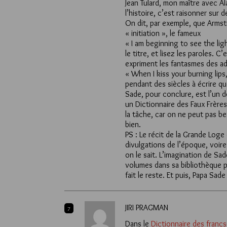
Jean Tulard, mon maître avec Ala
l’histoire, c’est raisonner sur
On dit, par exemple, que Armst
« initiation », le fameux
« I am beginning to see the lig
le titre, et lisez les paroles.
expriment les fantasmes des a
« When I kiss your burning lips
pendant des siècles à écrire q
Sade, pour conclure, est l’un d
un Dictionnaire des Faux Frères
la tâche, car on ne peut pas b
bien.
PS : Le récit de la Grande Log
divulgations de l’époque, voir
on le sait. L’imagination de S
volumes dans sa bibliothèque per
fait le reste. Et puis, Papa S
JIRI PRAGMAN
7
Dans le
Dictionnaire des francs