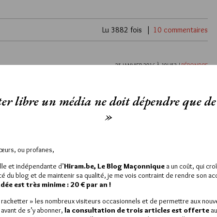
Lu 3882 fois
10 commentaires
25 JANVIER 2016 À 19H53 /
RÉPONDRE
us Mr Van Win , je cherchais des éléments sur le libertinage et les
 ; ce fut plus facile pour celle sur jean Théophile désaguliers …
er libre un média ne doit dépendre que de 
 ci !!! fraternités …
»
6 JANVIER 2014 À 0H35 /
RÉPONDRE
DE SADE ?
Franc Macon lol il dénonçait les orgies sexuelles syphiliques et
Sœurs, ou profanes,
s de Sade brodait a son epoque il parlait ecrivait beaucoup mais il
lle et indépendante d’
Hiram.be, Le Blog Maçonnique
a un coût, qui cro
inal lisez ces livres vous comprendrez très vite :o)
ité du blog et de maintenir sa qualité, je me vois contraint de rendre son a
ur Le Marquis de Sade :o)
ée est très minime : 20 € par an !
« racketter » les nombreux visiteurs occasionnels et de permettre aux nou
3 SEPTEMBRE 2011 À 12H36 /
RÉPONDRE
 avant de s’y abonner,
la consultation de trois articles est offerte
au