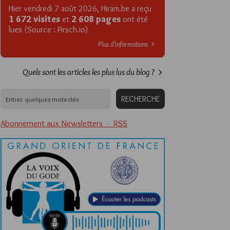
Hier vendredi 7 août 2026, Hiram.be a reçu
1 672 visites
2 608 pages
et
ont été
lues (Source : Pirsch.io)
Plus d’informations
Quels sont les articles les plus lus du blog ?
Abonnement aux Newsletters - RSS