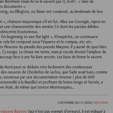
in Bernheim (mais ils ne le savent pas !), écrit : » faire de
 des documents ».
rong, ou Ellington, ou Basie ont composé, au lendemain de leur
ht », chanson maçonnique s’il en fut. Allez sur Gooogle, tapez-en
 C’est une chansonnette des années 50 dont les paroles débiles
dolescents boutonneux.
, I’m beginning to see the light ». N’empêche, on continuera
ue cela fut composé sous l’équerre et le compas, etc etc.
es fleurons du paradis des pseudo Maçons. Il y aurait de quoi faire
. J’y songe. La chose me tente, mais je recule devant l’ampleur de
eaucoup face à une foi bien ancrée. Les lions de Rome le savent
e du Nord peut se déduire très facilement des nombreuses
e des oeuvres de Choderlos de Laclos, que Sade avait lues, comme
ade, soutenue par une documentation énorme ( plus de 600
sonnelle à la Bastille) et profitant de loisirs longs et forcés, a
ade en était, de même que tonton Montesquieu…
3 SEPTEMBRE 2011 À 10H02 /
RÉPONDRE
-maçons illustres
(qui n’est pas exempt d’erreurs), il est indiqué à