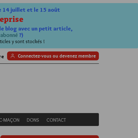
4 juillet et le 15 août
eprise
le blog avec un petit article,
n
abonné
?)
ticles y sont stockés !
Connectez-vous ou devenez membre
re
NC-MAÇON
DONS
CONTACT