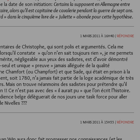
 la date de son initiation:
Certains la supposent en Allemagne entre
re, alors qu’il est capitaine de cavalerie pendant la guerre de sept ans.
rd » dans le cinquième livre de « Juliette » abonde pour cette hypothèse
.
1 MARS 2011 À 16H40 /
RÉPONDRE
taires de Christophe, qui sont polis et argumentés. Cela me
orsqu’il constate » qu’on n’en sait toujours rien », je me permets
 mérite, négligeable aux yeux des sadistes, est d’avoir démontré
eul et unique « preuve » jamais alléguée de la qualité
 Chamfort (ou Champfort) et que Sade, qui était en prison à la
t, soit 1780, n’a jamais fait partie de la loge académique de très
rs. Mais on trouve néanmoins des sadistes pour prétendre qu’il
on !! Ce n’est pas avec des « il aurait pu » que l’on écrit l’histoire.
édience belge délèguerait de nos jours une task force pour aller
de Nivelles ???
1 MARS 2011 À 15H55 /
RÉPONDRE
n van Win aura donc fait progresser nos connaissances (et les