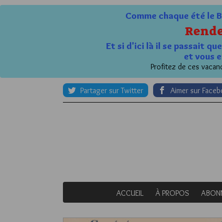
Comme chaque été le Bl
Rende
Et si d'ici là il se passait 
et vous e
Profitez de ces vacanc
Partager sur Twitter
Aimer sur Face
ACCUEIL
À PROPOS
ABON