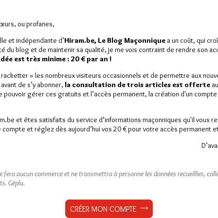
Sœurs, ou profanes,
lle et indépendante d’
Hiram.be, Le Blog Maçonnique
a un coût, qui cro
ité du blog et de maintenir sa qualité, je me vois contraint de rendre son a
ée est très minime : 20 € par an !
 8 novembre à Rodez
« racketter » les nombreux visiteurs occasionnels et de permettre aux nou
 avant de s’y abonner,
la consultation de trois articles est offerte
au
de pouvoir gérer ces gratuits et l’accès permanent, la création d'un compt
am.be et êtes satisfaits du service d’informations maçonniques qu'il vous r
 compte et réglez dès aujourd’hui vos 20 € pour votre accès permanent et i
est réservé aux abonnés.
D’ava
 article, vous pouvez choisir de :
ou
LE DÉVERROUILLER
GRATUITEMENT*
ne fera aucun commerce et ne transmettra à personne les données recueillies, collec
ts.
Géplu.
iller jusqu’à
3 articles
gratuitement.
CRÉER MON COMPTE