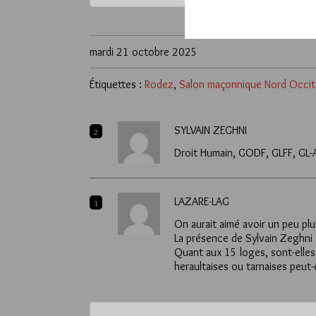
mardi 21 octobre 2025
Étiquettes :
Rodez
,
Salon maçonnique Nord Occit
SYLVAIN ZEGHNI
2
Droit Humain, GODF, GLFF, GL
LAZARE-LAG
1
On aurait aimé avoir un peu plu
La présence de Sylvain Zeghni 
Quant aux 15 loges, sont-elle
heraultaises ou tarnaises peut-