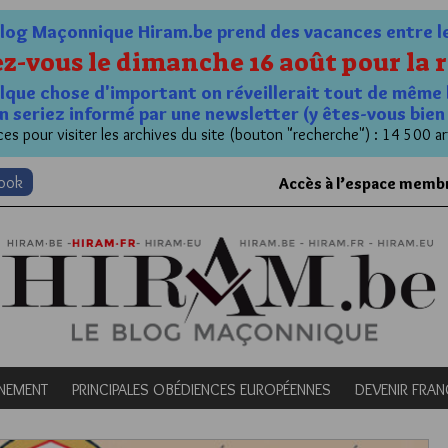
og Maçonnique Hiram.be prend des vacances entre le 1
z-vous le dimanche 16 août pour la r
quelque chose d'important on réveillerait tout de même 
n seriez informé par une newsletter (y êtes-vous bie
es pour visiter les archives du site (bouton "recherche") : 14 500 ar
book
Accès à l’espace memb
NEMENT
PRINCIPALES OBÉDIENCES EUROPÉENNES
DEVENIR FRA