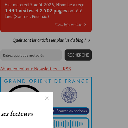
Hier mercredi 5 août 2026, Hiram.be a reçu
1 441 visites
2 502 pages
et
ont été
lues (Source : Pirsch.io)
Plus d’informations
Quels sont les articles les plus lus du blog ?
Abonnement aux Newsletters - RSS
ses lecteurs