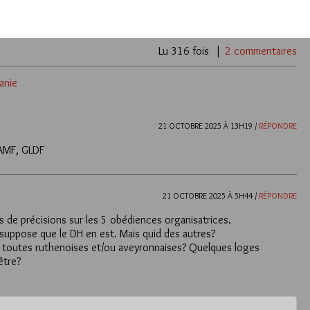
Lu 316 fois
2 commentaires
anie
21 OCTOBRE 2025 À 13H19 /
RÉPONDRE
-AMF, GLDF
21 OCTOBRE 2025 À 5H44 /
RÉPONDRE
s de précisions sur les 5 obédiences organisatrices.
suppose que le DH en est. Mais quid des autres?
s toutes ruthenoises et/ou aveyronnaises? Quelques loges
être?