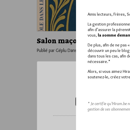
Amis lecteurs, Frères, 
La gestion professionne
afin d’assurer la pérenn
vous,
la somme demand
Salon maçonnique samedi
De plus, afin de ne pas 
Publié par Géplu
Dans
Divers
découvrir un peu le blog
dans tous les cas, afin 
nécessaire.*
Alors, si vous aimez Hir
soutenez-le, créez votre
Ce contenu 
Pour accéder à cet
VOUS ABONNER (20€ / AN)
* Je certifie qu’Hiram.be 
gestion de ses abonnemen
*
Vous pouvez déverrou