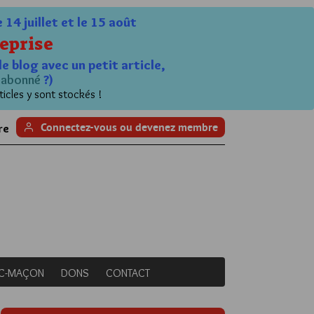
4 juillet et le 15 août
eprise
le blog avec un petit article,
n
abonné
?)
ticles y sont stockés !
Connectez-vous ou devenez membre
re
NC-MAÇON
DONS
CONTACT