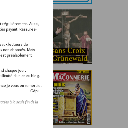
ît régulièrement. Aussi,
ccès payant. Rassurez-
veaux lecteurs de
x non abonnés. Mais
e est préalablement
end chaque jour,
llimité d'un an au blog.
nce je vous en remercie.
Géplu.
tées à la seule fin de la