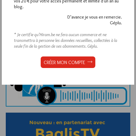
vos 20 € pour votre accès permanent et illimité d'un an au
blog.
D’avance je vous en remercie.
Géplu.
Abonnement aux Newsletters - RSS
* Je certifie qu’Hiram.be ne fera aucun commerce et ne
transmettra à personne les données recueillies, collectées à la
seule fin de la gestion de ses abonnements.
Géplu.
CRÉER MON COMPTE