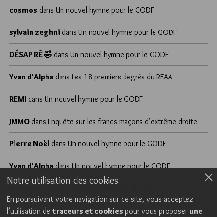
cosmos
dans
Un nouvel hymne pour le GODF
sylvain zeghni
dans
Un nouvel hymne pour le GODF
DÉSAP RÊ 🤣
dans
Un nouvel hymne pour le GODF
Yvan d'Alpha
dans
Les 18 premiers degrés du REAA
REMI
dans
Un nouvel hymne pour le GODF
JMMO
dans
Enquête sur les francs-maçons d’extrême droite
Pierre Noël
dans
Un nouvel hymne pour le GODF
Yvan d'Alpha
dans
Un nouvel hymne pour le GODF
Notre utilisation des cookies
Brumaire
dans
Un nouvel hymne pour le GODF
En poursuivant votre navigation sur ce site, vous acceptez
l’utilisation de
traceurs et cookies
pour vous proposer
une