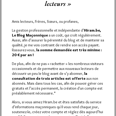
lecteurs »
commentaires, vous devez :
VOUS INSCRIRE
Amis lecteurs, Frères, Sœurs, ou profanes,
La gestion professionnelle et indépendante d’
Hiram.be,
Le Blog Maçonnique
a un coût, qui croît régulièrement.
Déjà inscrit(e) ?
Connectez-vous
Aussi, afin d’assurer la pérennité du blog et de maintenir sa
qualité, je me vois contraint de rendre son accès payant.
Rassurez-vous,
la somme demandée est très minime :
20 € par an !
De plus, afin de ne pas « racketter » les nombreux visiteurs
1 864
Hier vendredi 7 août 2026, Hiram.be a reçu
occasionnels et de permettre aux nouveaux lecteurs de
visites
3 133 pages
et
ont été lues (Source :
découvrir un peu le blog avant de s’y abonner,
la
Pirsch.io)
consultation de trois articles est offerte
aux non
abonnés. Mais dans tous les cas, afin de pouvoir gérer ces
Plus d’informations
gratuits et l’accès permanent, la création d'un compte est
préalablement nécessaire.*
Quels sont les articles les plus lus du blog ?
Alors, si vous aimez Hiram.be et êtes satisfaits du service
d’informations maçonniques qu'il vous rend chaque jour,
soutenez-le, créez votre compte et réglez dès aujourd’hui