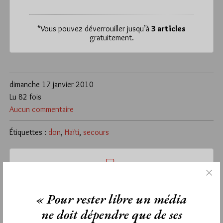
*
Vous pouvez déverrouiller jusqu’à
3 articles
gratuitement.
dimanche 17 janvier 2010
Lu 82 fois
Aucun commentaire
Étiquettes :
don
,
Haïti
,
secours
La rédaction de commentaires est
« Pour rester libre un média
réservée aux abonnés.
ne doit dépendre que de ses
Si vous souhaitez rédiger des