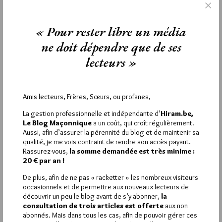
Étiquettes :
Amiens
,
GLMF
,
loge
« Pour rester libre un média
ne doit dépendre que de ses
lecteurs »
La rédaction de commentaires est
réservée aux abonnés.
Amis lecteurs, Frères, Sœurs, ou profanes,
Si vous souhaitez rédiger des
La gestion professionnelle et indépendante d’
Hiram.be,
commentaires, vous devez :
Le Blog Maçonnique
a un coût, qui croît régulièrement.
Aussi, afin d’assurer la pérennité du blog et de maintenir sa
qualité, je me vois contraint de rendre son accès payant.
VOUS INSCRIRE
Rassurez-vous,
la somme demandée est très minime :
20 € par an !
De plus, afin de ne pas « racketter » les nombreux visiteurs
Déjà inscrit(e) ?
Connectez-vous
occasionnels et de permettre aux nouveaux lecteurs de
découvrir un peu le blog avant de s’y abonner,
la
consultation de trois articles est offerte
aux non
abonnés. Mais dans tous les cas, afin de pouvoir gérer ces