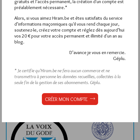
gratuits et l’accès permanent, la création d'un compte est
préalablement nécessaire.*
1 441
Hier mercredi 5 août 2026, Hiram.be a reçu
visites
2 502 pages
et
ont été lues (Source :
Alors, si vous aimez Hiram.be et êtes satisfaits du service
Pirsch.io)
d’informations maçonniques qu'il vous rend chaque jour,
soutenez-le, créez votre compte et réglez dès aujourd’hui
Plus d’informations
vos 20 € pour votre accès permanent et illimité d'un an au
blog.
Quels sont les articles les plus lus du blog ?
D’avance je vous en remercie.
Géplu.
* Je certifie qu’Hiram.be ne fera aucun commerce et ne
transmettra à personne les données recueillies, collectées à la
seule fin de la gestion de ses abonnements.
Géplu.
Abonnement aux Newsletters - RSS
CRÉER MON COMPTE