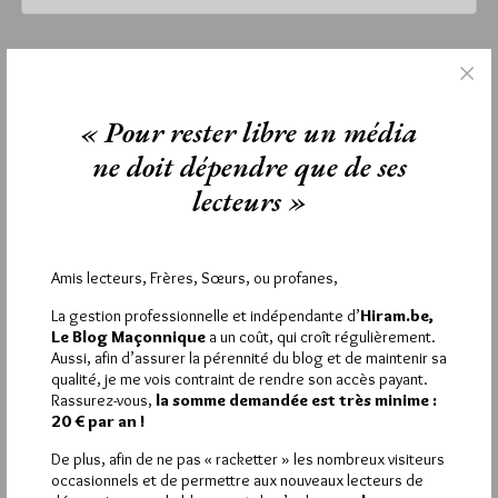
mercredi 17 juin 2026
Lu 1029 fois
« Pour rester libre un média
Aucun commentaire
ne doit dépendre que de ses
Étiquettes :
Horizons
,
roubaix
,
Tenue des Fous
lecteurs »
Amis lecteurs, Frères, Sœurs, ou profanes,
La rédaction de commentaires est
La gestion professionnelle et indépendante d’
Hiram.be,
réservée aux abonnés.
Le Blog Maçonnique
a un coût, qui croît régulièrement.
Aussi, afin d’assurer la pérennité du blog et de maintenir sa
Si vous souhaitez rédiger des
qualité, je me vois contraint de rendre son accès payant.
Rassurez-vous,
la somme demandée est très minime :
commentaires, vous devez :
20 € par an !
De plus, afin de ne pas « racketter » les nombreux visiteurs
VOUS INSCRIRE
occasionnels et de permettre aux nouveaux lecteurs de