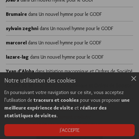
Brumaire
dans
Un nouvel hymne pour le GODF
sylvain zeghni
dans
Un nouvel hymne pour le GODF
marcorel
dans
Un nouvel hymne pour le GODF
lazare-lag
dans
Un nouvel hymne pour le GODF
Yvan d'Alpha
dans
Initiation maçonnique et Ordres de Société
Notre utilisation des cookies
DÉSAP RÊ 🤣
dans
Initiation maçonnique et Ordres de Société
En poursuivant votre navigation sur ce site, vous acceptez
l’utilisation de
traceurs et cookies
pour vous proposer
une
meilleure expérience de visite
et
réaliser des
Cookies
Politique de confidentialité
statistiques de visites
.
Consentement explicite
Conditions générales d’utilisation
J'ACCEPTE