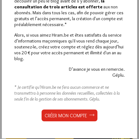
découvrir un peu le blog avant de s’y abonner,
la
consultation de trois articles est offerte
aux non
abonnés. Mais dans tous les cas, afin de pouvoir gérer ces
Déjà inscrit(e) ?
Connectez-vous
gratuits et l’accès permanent, la création d'un compte est
préalablement nécessaire.*
Alors, si vous aimez Hiram.be et êtes satisfaits du service
d’informations maçonniques qu'il vous rend chaque jour,
soutenez-le, créez votre compte et réglez dès aujourd’hui
1 672 visites
Hier jeudi 6 août 2026, Hiram.be a reçu
et
vos 20 € pour votre accès permanent et illimité d'un an au
2 608 pages
ont été lues (Source : Pirsch.io)
blog.
Plus d’informations
D’avance je vous en remercie.
Géplu.
Quels sont les articles les plus lus du blog ?
* Je certifie qu’Hiram.be ne fera aucun commerce et ne
transmettra à personne les données recueillies, collectées à la
seule fin de la gestion de ses abonnements.
Géplu.
CRÉER MON COMPTE
Abonnement aux Newsletters - RSS