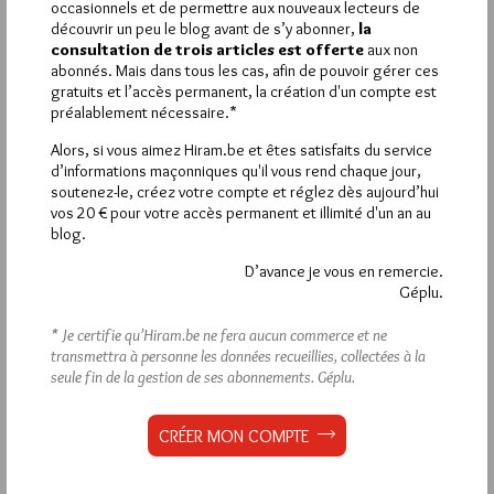
VOUS INSCRIRE
occasionnels et de permettre aux nouveaux lecteurs de
découvrir un peu le blog avant de s’y abonner,
la
consultation de trois articles est offerte
aux non
abonnés. Mais dans tous les cas, afin de pouvoir gérer ces
gratuits et l’accès permanent, la création d'un compte est
Déjà inscrit(e) ?
Connectez-vous
préalablement nécessaire.*
Alors, si vous aimez Hiram.be et êtes satisfaits du service
d’informations maçonniques qu'il vous rend chaque jour,
soutenez-le, créez votre compte et réglez dès aujourd’hui
1 441
Hier mercredi 5 août 2026, Hiram.be a reçu
vos 20 € pour votre accès permanent et illimité d'un an au
visites
2 502 pages
et
ont été lues (Source :
blog.
Pirsch.io)
D’avance je vous en remercie.
Plus d’informations
Géplu.
* Je certifie qu’Hiram.be ne fera aucun commerce et ne
Quels sont les articles les plus lus du blog ?
transmettra à personne les données recueillies, collectées à la
seule fin de la gestion de ses abonnements.
Géplu.
CRÉER MON COMPTE