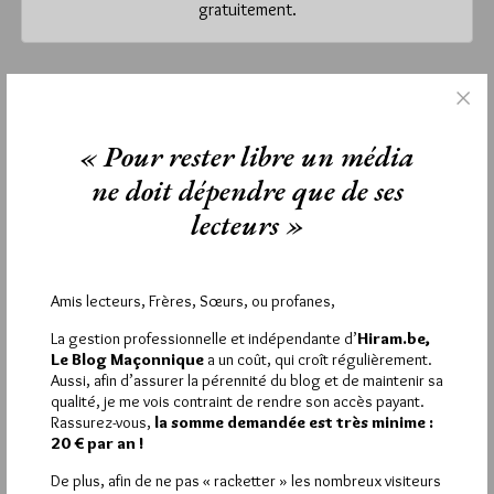
gratuitement.
lundi 14 mars 2022
Lu 1459 fois
« Pour rester libre un média
Aucun commentaire
ne doit dépendre que de ses
lecteurs »
Étiquettes :
GLMMM
,
Isis Osiris
,
Marseille
,
Ukraine
Amis lecteurs, Frères, Sœurs, ou profanes,
La rédaction de commentaires est
La gestion professionnelle et indépendante d’
Hiram.be,
Le Blog Maçonnique
a un coût, qui croît régulièrement.
réservée aux abonnés.
Aussi, afin d’assurer la pérennité du blog et de maintenir sa
qualité, je me vois contraint de rendre son accès payant.
Si vous souhaitez rédiger des
Rassurez-vous,
la somme demandée est très minime :
commentaires, vous devez :
20 € par an !
De plus, afin de ne pas « racketter » les nombreux visiteurs