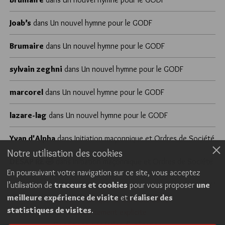
Joab’s
dans
Un nouvel hymne pour le GODF
Brumaire
dans
Un nouvel hymne pour le GODF
sylvain zeghni
dans
Un nouvel hymne pour le GODF
marcorel
dans
Un nouvel hymne pour le GODF
lazare-lag
dans
Un nouvel hymne pour le GODF
Yvan d'Alpha
dans
Initiation maçonnique et Ordres de Société
Notre utilisation des cookies
DÉSAP RÊ 🤣
dans
Initiation maçonnique et Ordres de Société
En poursuivant votre navigation sur ce site, vous acceptez
l’utilisation de
traceurs et cookies
pour vous proposer
une
meilleure expérience de visite
et
réaliser des
Cookies
Politique de confidentialité
statistiques de visites
.
Consentement explicite
Conditions générales d’utilisation