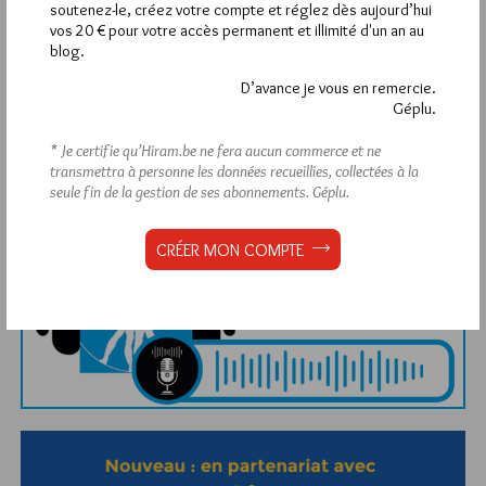
soutenez-le, créez votre compte et réglez dès aujourd’hui
vos 20 € pour votre accès permanent et illimité d'un an au
blog.
D’avance je vous en remercie.
Géplu.
Abonnement aux Newsletters - RSS
* Je certifie qu’Hiram.be ne fera aucun commerce et ne
transmettra à personne les données recueillies, collectées à la
seule fin de la gestion de ses abonnements.
Géplu.
CRÉER MON COMPTE