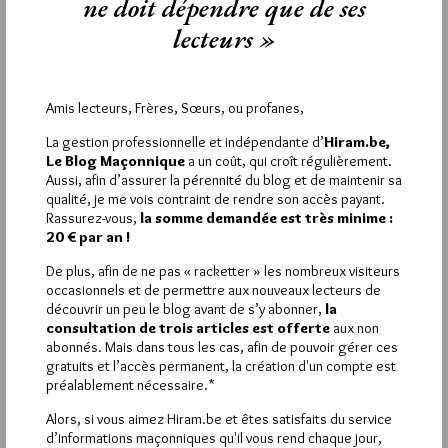
ne doit dépendre que de ses
Si vous souhaitez rédiger des
lecteurs »
commentaires, vous devez :
VOUS INSCRIRE
Amis lecteurs, Frères, Sœurs, ou profanes,
La gestion professionnelle et indépendante d’
Hiram.be,
Le Blog Maçonnique
a un coût, qui croît régulièrement.
Déjà inscrit(e) ?
Connectez-vous
Aussi, afin d’assurer la pérennité du blog et de maintenir sa
qualité, je me vois contraint de rendre son accès payant.
Rassurez-vous,
la somme demandée est très minime :
20 € par an !
De plus, afin de ne pas « racketter » les nombreux visiteurs
2 194
Hier dimanche 9 août 2026, Hiram.be a reçu
occasionnels et de permettre aux nouveaux lecteurs de
visites
4 830 pages
et
ont été lues (Source :
découvrir un peu le blog avant de s’y abonner,
la
Pirsch.io)
consultation de trois articles est offerte
aux non
abonnés. Mais dans tous les cas, afin de pouvoir gérer ces
Plus d’informations
gratuits et l’accès permanent, la création d'un compte est
préalablement nécessaire.*
Quels sont les articles les plus lus du blog ?
Alors, si vous aimez Hiram.be et êtes satisfaits du service
d’informations maçonniques qu'il vous rend chaque jour,