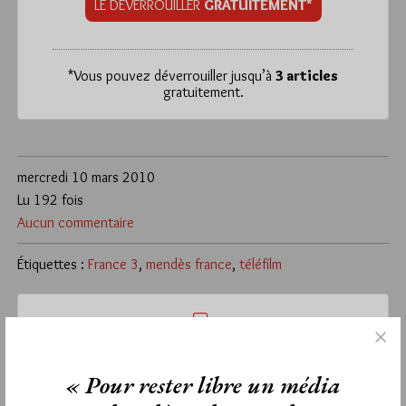
LE DÉVERROUILLER
GRATUITEMENT*
*
Vous pouvez déverrouiller jusqu’à
3 articles
gratuitement.
mercredi 10 mars 2010
Lu 192 fois
Aucun commentaire
Étiquettes :
France 3
,
mendès france
,
téléfilm
La rédaction de commentaires est
« Pour rester libre un média
réservée aux abonnés.