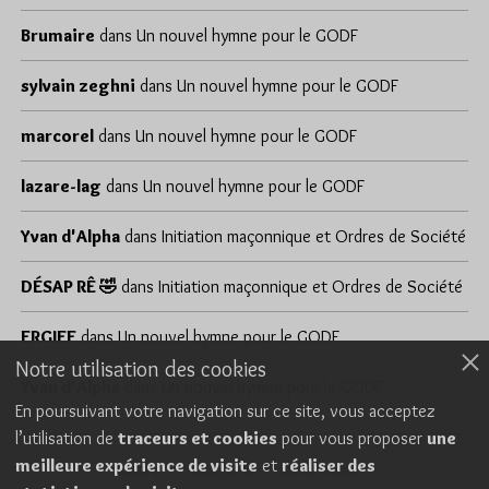
Brumaire
dans
Un nouvel hymne pour le GODF
sylvain zeghni
dans
Un nouvel hymne pour le GODF
marcorel
dans
Un nouvel hymne pour le GODF
lazare-lag
dans
Un nouvel hymne pour le GODF
Yvan d'Alpha
dans
Initiation maçonnique et Ordres de Société
DÉSAP RÊ 🤣
dans
Initiation maçonnique et Ordres de Société
ERGIEF
dans
Un nouvel hymne pour le GODF
Notre utilisation des cookies
Yvan d'Alpha
dans
Un nouvel hymne pour le GODF
En poursuivant votre navigation sur ce site, vous acceptez
l’utilisation de
traceurs et cookies
pour vous proposer
une
meilleure expérience de visite
et
réaliser des
Cookies
Politique de confidentialité