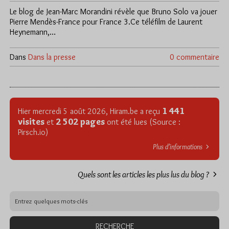
Le blog de Jean-Marc Morandini révèle que Bruno Solo va jouer
Pierre Mendès-France pour France 3.Ce téléfilm de Laurent
Heynemann,…
Dans
Dans la presse
0 commentaire
1 441
Hier mercredi 5 août 2026, Hiram.be a reçu
visites
2 502 pages
et
ont été lues (Source :
Pirsch.io)
Plus d’informations
Quels sont les articles les plus lus du blog ?