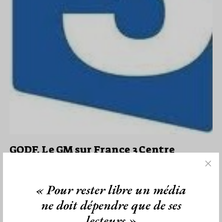
GODF. Le GM sur France 3 Centre
Par Jiri Pragman
Jeudi 1/09/11
Lu 90 fois
« Pour rester libre un média
Le site du Grand Orient de France contient une page avec le
ne doit dépendre que de ses
programme des conférences du Grand Maître. Au programme…
lecteurs »