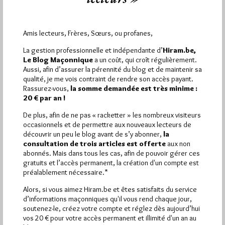
Dans
Dans la presse
0 commentaire
Amis lecteurs, Frères, Sœurs, ou profanes,
La gestion professionnelle et indépendante d’
Hiram.be,
Le Blog Maçonnique
a un coût, qui croît régulièrement.
Aussi, afin d’assurer la pérennité du blog et de maintenir sa
qualité, je me vois contraint de rendre son accès payant.
Rassurez-vous,
la somme demandée est très minime :
20 € par an !
De plus, afin de ne pas « racketter » les nombreux visiteurs
occasionnels et de permettre aux nouveaux lecteurs de
découvrir un peu le blog avant de s’y abonner,
la
consultation de trois articles est offerte
aux non
abonnés. Mais dans tous les cas, afin de pouvoir gérer ces
gratuits et l’accès permanent, la création d'un compte est
préalablement nécessaire.*
GODF. Des Francs-Maçons Indignés
Alors, si vous aimez Hiram.be et êtes satisfaits du service
Par Jiri Pragman
d’informations maçonniques qu'il vous rend chaque jour,
soutenez-le, créez votre compte et réglez dès aujourd’hui
Dimanche 5/06/11
Lu 241 fois
vos 20 € pour votre accès permanent et illimité d'un an au