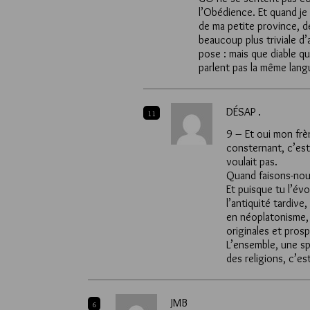
l’Obédience. Et quand je
de ma petite province, de
beaucoup plus triviale d’
pose : mais que diable qu
parlent pas la même lang
DÉSAP .
11
9 – Et oui mon frèr
consternant, c’es
voulait pas.
Quand faisons-nous
Et puisque tu l’évo
l’antiquité tardive
en néoplatonisme,
originales et prosp
L’ensemble, une spi
des religions, c’es
JMB
6