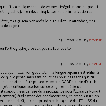
ue: s’il y a quelque chose de vraiment irrégulier dans ce que j’ai
l’orthographe, je me relève cinq fautes et une imperfection de
tre, mais ça sera bien après le le 14 juillet. En attendant, mes
s de ce jour.
5 JUILLET 2021 À 22H43 /
RÉPONDRE
r l’orthographe je se suis pas meilleur que toi.
5 JUILLET 2021 À 22H40 /
RÉPONDRE
pourquoi……..à mon goût. OUF ! Ta longue réponse est édifiante
t ce que je pense, mais sans doute pas pour les raisons que tu
u ne t’en ai peut être pas aperçu mais le GODF est loin d’être la
’objet de critiques acerbes sur ce blog. Les obédiences
ment soupçonnées de faire de la propagande pour l’Église de Rome (
s entendu) éradicatrice des néoplatoniciens, en prend aussi plein
pas l’essentiel. Si je te comprend bien la majorité des FF et SS du
ncernés par le mode d’expression et de communication de