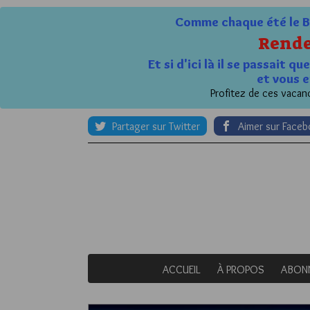
Comme chaque été le Bl
Rende
Et si d'ici là il se passait 
et vous e
Profitez de ces vacanc
Partager sur Twitter
Aimer sur Face
ACCUEIL
À PROPOS
ABON