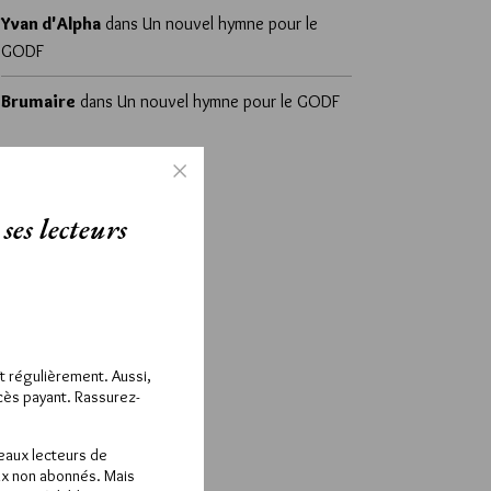
Yvan d'Alpha
dans
Un nouvel hymne pour le
GODF
Brumaire
dans
Un nouvel hymne pour le GODF
ses lecteurs
ît régulièrement. Aussi,
ccès payant. Rassurez-
veaux lecteurs de
x non abonnés. Mais