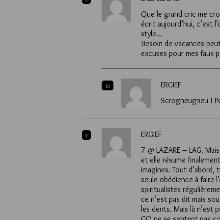
Que le grand cric me croq
écrit aujourd’hui, c’est 
style…
Besoin de vacances peut-ê
excuses pour mes faux pa
ERGIEF
10
Scrogneugneu ! Pou
ERGIEF
9
7 @ LAZARE – LAG. Mais 
et elle résume finalemen
imagines. Tout d’abord, t
seule obédience à faire l
spiritualistes régulière
ce n’est pas dit mais sou
les dents. Mais là n’est 
GO ne se sentent pas co