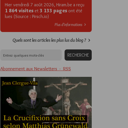
Hier vendredi 7 août 2026, Hiram.be a reçu
1 864 visites
3 133 pages
et
ont été
lues (Source : Pirsch.io)
Plus d’informations
Quels sont les articles les plus lus du blog ?
Abonnement aux Newsletters - RSS