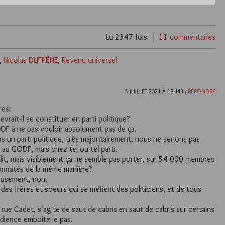
Lu 2347 fois
11 commentaires
,
Nicolas DUFRÊNE
,
Revenu universel
5 JUILLET 2021 À 18H43 /
RÉPONDRE
res:
vrait-il se constituer en parti politique?
 à ne pas vouloir absolument pas de ça.
ns un parti politique, très majoritairement, nous ne serions pas
 au GODF, mais chez tel ou tel parti.
jà dit, mais visiblement ça ne semble pas porter, sur 54 000 membres
rmatés de la même manière?
eusement, non.
des frères et soeurs qui se méfient des politiciens, et de tous
 rue Cadet, s’agite de saut de cabris en saut de cabris sur certains
édience emboîte le pas.