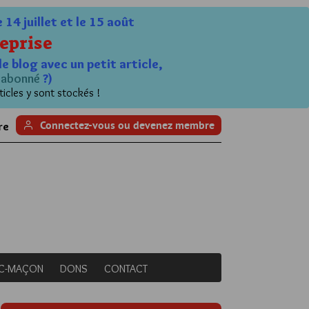
4 juillet et le 15 août
eprise
le blog avec un petit article,
n
abonné
?)
ticles y sont stockés !
Connectez-vous ou devenez membre
re
NC-MAÇON
DONS
CONTACT