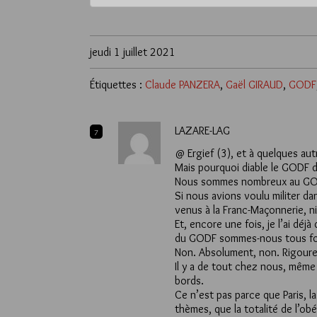
jeudi 1 juillet 2021
Étiquettes :
Claude PANZERA
,
Gaël GIRAUD
,
GODF
LAZARE-LAG
7
@ Ergief (3), et à quelques aut
Mais pourquoi diable le GODF de
Nous sommes nombreux au GODF
Si nous avions voulu militer da
venus à la Franc-Maçonnerie, ni
Et, encore une fois, je l’ai dé
du GODF sommes-nous tous fo
Non. Absolument, non. Rigour
Il y a de tout chez nous, même 
bords.
Ce n’est pas parce que Paris, la
thèmes, que la totalité de l’ob