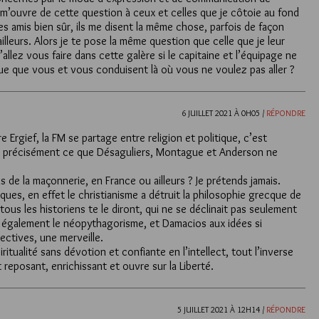
 m’ouvre de cette question à ceux et celles que je côtoie au fond
s amis bien sûr, ils me disent la même chose, parfois de façon
ailleurs. Alors je te pose la même question que celle que je leur
’allez vous faire dans cette galère si le capitaine et l’équipage ne
ue que vous et vous conduisent là où vous ne voulez pas aller ?
6 JUILLET 2021 À 0H05 /
RÉPONDRE
e Ergief, la FM se partage entre religion et politique, c’est
t précisément ce que Désaguliers, Montague et Anderson ne
 de la maçonnerie, en France ou ailleurs ? Je prétends jamais.
ques, en effet le christianisme a détruit la philosophie grecque de
, tous les historiens te le diront, qui ne se déclinait pas seulement
 également le néopythagorisme, et Damacios aux idées si
ectives, une merveille.
ritualité sans dévotion et confiante en l’intellect, tout l’inverse
t reposant, enrichissant et ouvre sur la Liberté.
5 JUILLET 2021 À 12H14 /
RÉPONDRE