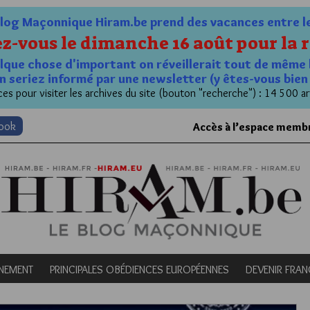
og Maçonnique Hiram.be prend des vacances entre le 1
z-vous le dimanche 16 août pour la r
quelque chose d'important on réveillerait tout de même 
n seriez informé par une newsletter (y êtes-vous bie
es pour visiter les archives du site (bouton "recherche") : 14 500 ar
book
Accès à l’espace memb
NEMENT
PRINCIPALES OBÉDIENCES EUROPÉENNES
DEVENIR FRA