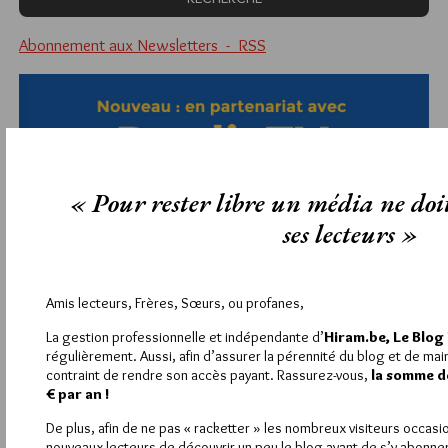
Abonnement aux Newsletters - RSS
« Pour rester libre un média ne doi
ses lecteurs »
Amis lecteurs, Frères, Sœurs, ou profanes,
La gestion professionnelle et indépendante d’
Hiram.be, Le Blo
régulièrement. Aussi, afin d’assurer la pérennité du blog et de main
contraint de rendre son accès payant. Rassurez-vous,
la somme d
€ par an !
De plus, afin de ne pas « racketter » les nombreux visiteurs occas
nouveaux lecteurs de découvrir un peu le blog avant de s’y abonne