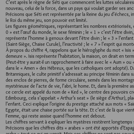
C’est après le règne de Séti que commencent les luttes séculaire
nouveau, celui de la force, dans un pays qui voulait garder ses anc
Précisons que Séti est représentée par la Reine du jeu d’échecs, 
le Roi du même jeu, son pouvoir est limité.
Les figures géométriques, représentant les nombres extériorisés, o
0 » est l’œuf du monde, le sexe féminin ; le « 1 » c’est l’être divin
représente l’homme à genoux devant l’être divin ; le « 3 » l’enfant 
(Saint-Siège, Chaise Curule), l’inactivité ; le « 7 » l’esprit qui mont
À propos du chiffre 4, rappelons que le hiéroglyphe du mot « Isis » e
demeure ». Isis représente l’habitation, la maison, on dirait en ter
(Peut-être y aurait-il un rapprochement à faire avec le « Aum » ou
dans le « Amen » des Hébreux, que les catholiques ont adopté). Da
Britanniques, le culte primitif s’adressait au principe féminin dans 
des enclos de pierres, de forme circulaire, semés dans les montagn
mystérieuse de l’acte de vie, l’abri, le home. Et, dans la premièr
ce cercle est appelé du nom de « Ked », le centre des pouvoirs cr
Edimbourg, cela s’appelait « Arthur’s seat » (le siège d’Arthur), pla
l’enfant. Ceci explique l’origine du prestige attaché aux mots « Sa
Egypte, était une chaise portée sur la tête. Et c’est de là que vient
Femme, qui reste assise quand l’homme est debout.
Les chiffres servant à expliquer les mystères restèrent longtemps 
Précisons que les chiffres dits « arabes » ont été apportés d’Esp
arabe » tout ce qui en venait. Mais ces chiffres ne sont pas ceux 