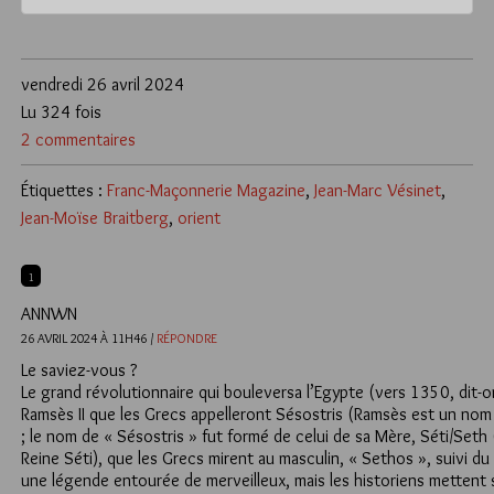
vendredi 26 avril 2024
Lu 324 fois
2 commentaires
Étiquettes :
Franc-Maçonnerie Magazine
,
Jean-Marc Vésinet
,
Jean-Moïse Braitberg
,
orient
1
ANNWN
26 AVRIL 2024 À 11H46 /
RÉPONDRE
Le saviez-vous ?
Le grand révolutionnaire qui bouleversa l’Egypte (vers 1350, dit-o
Ramsès II que les Grecs appelleront Sésostris (Ramsès est un nom ma
; le nom de « Sésostris » fut formé de celui de sa Mère, Séti/Seth
Reine Séti), que les Grecs mirent au masculin, « Sethos », suivi du ch
une légende entourée de merveilleux, mais les historiens mettent