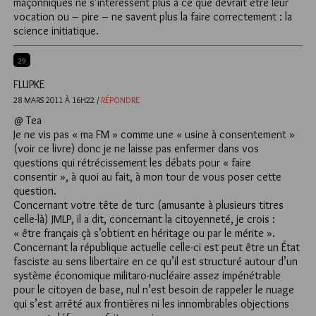
maçonniques ne s’intéressent plus à ce que devrait être leur
vocation ou – pire – ne savent plus la faire correctement : la
science initiatique.
29
FLUPKE
28 MARS 2011 À 16H22 /
RÉPONDRE
@ Tea
Je ne vis pas « ma FM » comme une « usine à consentement »
(voir ce livre) donc je ne laisse pas enfermer dans vos
questions qui rétrécissement les débats pour « faire
consentir », à quoi au fait, à mon tour de vous poser cette
question.
Concernant votre tête de turc (amusante à plusieurs titres
celle-là) JMLP, il a dit, concernant la citoyenneté, je crois :
« être français çà s’obtient en héritage ou par le mérite ».
Concernant la république actuelle celle-ci est peut être un État
fasciste au sens libertaire en ce qu’il est structuré autour d’un
système économique militaro-nucléaire assez impénétrable
pour le citoyen de base, nul n’est besoin de rappeler le nuage
qui s’est arrêté aux frontières ni les innombrables objections