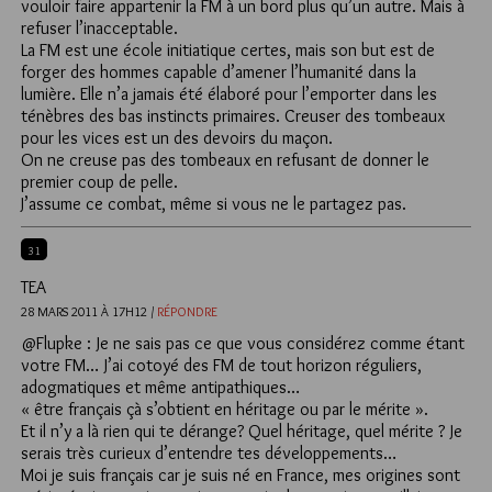
vouloir faire appartenir la FM à un bord plus qu’un autre. Mais à
refuser l’inacceptable.
La FM est une école initiatique certes, mais son but est de
forger des hommes capable d’amener l’humanité dans la
lumière. Elle n’a jamais été élaboré pour l’emporter dans les
ténèbres des bas instincts primaires. Creuser des tombeaux
pour les vices est un des devoirs du maçon.
On ne creuse pas des tombeaux en refusant de donner le
premier coup de pelle.
J’assume ce combat, même si vous ne le partagez pas.
31
TEA
28 MARS 2011 À 17H12 /
RÉPONDRE
@Flupke : Je ne sais pas ce que vous considérez comme étant
votre FM… J’ai cotoyé des FM de tout horizon réguliers,
adogmatiques et même antipathiques…
« être français çà s’obtient en héritage ou par le mérite ».
Et il n’y a là rien qui te dérange? Quel héritage, quel mérite ? Je
serais très curieux d’entendre tes développements…
Moi je suis français car je suis né en France, mes origines sont