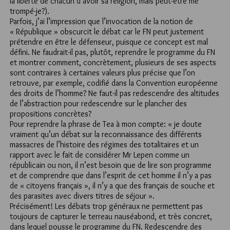
la liberté de chacun d’avoir sa religion, mais peut-être me
trompé-je?).
Parfois, j’ai l’impression que l’invocation de la notion de
« République » obscurcit le débat car le FN peut justement
prétendre en être le défenseur, puisque ce concept est mal
défini. Ne faudrait-il pas, plutôt, reprendre le programme du FN
et montrer comment, concrètement, plusieurs de ses aspects
sont contraires à certaines valeurs plus précise que l’on
retrouve, par exemple, codifié dans la Convention européenne
des droits de l’homme? Ne faut-il pas redescendre des altitudes
de l’abstraction pour redescendre sur le plancher des
propositions concrètes?
Pour reprendre la phrase de Tea à mon compte: « je doute
vraiment qu’un débat sur la reconnaissance des différents
massacres de l’histoire des régimes des totalitaires et un
rapport avec le fait de considérer Mr Lepen comme un
républicain ou non, il n’est besoin que de lire son programme
et de comprendre que dans l’esprit de cet homme il n’y a pas
de « citoyens français », il n’y a que des français de souche et
des parasites avec divers titres de séjour ».
Précisément! Les débats trop généraux ne permettent pas
toujours de capturer le terreau nauséabond, et très concret,
dans lequel pousse le programme du FN. Redescendre des