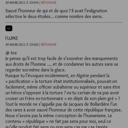
30 MARS 2011 À 15H34 /
RÉPONDRE
Sauvé l’honneur de qui et de quoi ? Il avait l’indignation
sélective le deux étoiles… comme nombre des siens.
57
FLUPKE
30 MARS 2011 À 15H20 /
RÉPONDRE
@ tea
Je pense qu’il est trop facile de s’exonérer des manquements
aux droits de l’homme …. et de condamner les autres sans se
regarder soi-même dans la glace.
Puisque tu l’évoques incidemment, en Algérie pendant la
« pacification » la torture était institutionnalisée, pouvait-on
facilement, même officier subalterne ou supérieur et sans être
un héros s’opposer à la torture ? es-tu certain de na pas avoir
croiser un Frère ex-tortionnaire « en dépit de son plein gré » ?
Tout le monde ne s’appelle pas de Jacques de Bollardière l’un
des rares à avoir sauvé l’honneur de cette république française.
Nous n’avons pas la même conception de l’humanisme. Le
contenu « république » ne fait pas sens pour moi, seul ce
qu’elle produit fait sens ou non sens cas par cas (après