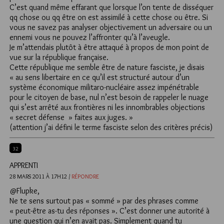
C’est quand même effarant que lorsque l’on tente de disséquer
qq chose ou qq être on est assimilé à cette chose ou être. Si
vous ne savez pas analyser objectivement un adversaire ou un
ennemi vous ne pouvez l’affronter qu’à l’aveugle.
Je m’attendais plutôt à être attaqué à propos de mon point de
vue sur la république française.
Cette république me semble être de nature fasciste, je disais
« au sens libertaire en ce qu’il est structuré autour d’un
système économique militaro-nucléaire assez impénétrable
pour le citoyen de base, nul n’est besoin de rappeler le nuage
qui s’est arrêté aux frontières ni les innombrables objections
« secret défense » faites aux juges. »
(attention j’ai défini le terme fasciste selon des critères précis)
32
APPRENTI
28 MARS 2011 À 17H12 /
RÉPONDRE
@Flupke,
Ne te sens surtout pas « sommé » par des phrases comme
« peut-être as-tu des réponses ». C’est donner une autorité à
une question qui n’en avait pas. Simplement quand tu