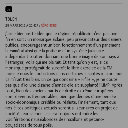
36
TBLCN
28 MARS 2011 À 22H27 /
RÉPONDRE
J’aime bien cette idée que le régime républicain n’est pas une
fin en soit : un monarque éclairé, peu prévaricateur des deniers
publics, encourageant un bon fonctionnement d’un parlement
bi-caméral ainsi que la pratique d’un système judiciaire
indépendant tout en donnant une bonne image de son pays à
l’étranger, voila qui me plairait. Et tant qu’on y est, si ce
monarque protégeait de surcroît le libre exercice de la FM
comme nous le souhaitons dans certaines « santés », alors moi
ça m’irait très bien. En ce qui concerne « Fifille », je ne doute
pas que d’ici une dizaine d’année elle ait supplanté l’UMP. Après
tout, bien des anciens partis de droite extrême européens
sont devenus fréquentables, bien que dénués d’une pensée
socio-économique crédible ou réaliste. Finalement, tant que
nos élites politiques actuels seront si lacunaires en projet de
société, leur silence laissera toujours entendre les
vociférations nauséabondes des nazillons et pétaino-
poujadistes de tous poils.