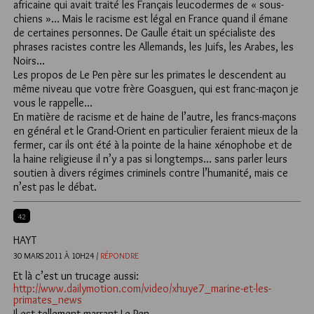
africaine qui avait traité les Français leucodermes de « sous-
chiens »… Mais le racisme est légal en France quand il émane
de certaines personnes. De Gaulle était un spécialiste des
phrases racistes contre les Allemands, les Juifs, les Arabes, les
Noirs…
Les propos de Le Pen père sur les primates le descendent au
même niveau que votre frère Goasguen, qui est franc-maçon je
vous le rappelle…
En matière de racisme et de haine de l’autre, les francs-maçons
en général et le Grand-Orient en particulier feraient mieux de la
fermer, car ils ont été à la pointe de la haine xénophobe et de
la haine religieuse il n’y a pas si longtemps… sans parler leurs
soutien à divers régimes criminels contre l’humanité, mais ce
n’est pas le débat.
42
HAYT
30 MARS 2011 À 10H24 /
RÉPONDRE
Et là c’est un trucage aussi:
http://www.dailymotion.com/video/xhuye7_marine-et-les-
primates_news
Il est tellement marrant Le Pen…