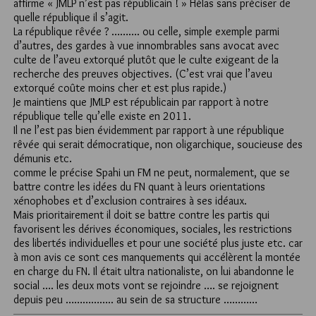
affirme « JMLP n’est pas républicain ! » Hélas sans préciser de
quelle république il s’agit.
La république rêvée ? ………. ou celle, simple exemple parmi
d’autres, des gardes à vue innombrables sans avocat avec
culte de l’aveu extorqué plutôt que le culte exigeant de la
recherche des preuves objectives. (C’est vrai que l’aveu
extorqué coûte moins cher et est plus rapide.)
Je maintiens que JMLP est républicain par rapport à notre
république telle qu’elle existe en 2011.
Il ne l’est pas bien évidemment par rapport à une république
rêvée qui serait démocratique, non oligarchique, soucieuse des
démunis etc.
comme le précise Spahi un FM ne peut, normalement, que se
battre contre les idées du FN quant à leurs orientations
xénophobes et d’exclusion contraires à ses idéaux.
Mais prioritairement il doit se battre contre les partis qui
favorisent les dérives économiques, sociales, les restrictions
des libertés individuelles et pour une société plus juste etc. car
à mon avis ce sont ces manquements qui accélèrent la montée
en charge du FN. Il était ultra nationaliste, on lui abandonne le
social …. les deux mots vont se rejoindre …. se rejoignent
depuis peu …………….. au sein de sa structure …………