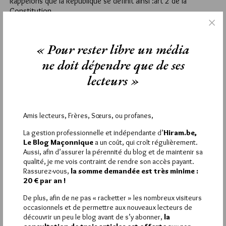
Rappelons que la République se définit ainsi :art 2 de la
Constitution
…La France est une République indivisible, laïque, démocratique
et sociale. Elle assure l’égalité devant la loi de tous les
citoyens sans distinction d’origine, de race ou de religion. Elle
« Pour rester libre un média
respecte toutes les croyances. Son organisation est
décentralisée.
ne doit dépendre que de ses
La loi favorise l’égal accès des femmes et des hommes aux
lecteurs »
mandats électoraux et fonctions électives, ainsi qu’aux
responsabilités professionnelles et sociales. …
Maintenant, je pense que les républicains ont encore du boulot
et qu’il apparait de plus en plus que la constitution ne doit pas
Amis lecteurs, Frères, Sœurs, ou profanes,
être bien intégrée dans la tête du parti au pouvoir en France.
La gestion professionnelle et indépendante d’
Hiram.be,
Le Blog Maçonnique
a un coût, qui croît régulièrement.
45
Aussi, afin d’assurer la pérennité du blog et de maintenir sa
TEA
qualité, je me vois contraint de rendre son accès payant.
Rassurez-vous,
la somme demandée est très minime :
30 MARS 2011 À 11H17 /
RÉPONDRE
20 € par an !
« on va juger présentement une gente dame issue de
l’immigration africaine qui avait traité les Français leucodermes
De plus, afin de ne pas « racketter » les nombreux visiteurs
de « sous-chiens »… Mais le racisme est légal en France quand
occasionnels et de permettre aux nouveaux lecteurs de
il émane de certaines personnes «
découvrir un peu le blog avant de s’y abonner,
la