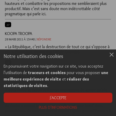
hauteurs et combattre les propositions me sembleraient plus
productif. Mais c’est sans doute mon indécrottable côté
pragmatique qui parle ici.
27
KOOPA TROOPA
28 MARS 2011 À 15H40 /
RÉPONDRE
« La République, c’est la destruction de tout ce qui s’oppose à
elle » (Saint-Just, devise des FTP de Gironde).
Notre utilisation des cookies
26
En poursuivant votre navigation sur ce site, vous acceptez
TEA
l’utilisation de
traceurs et cookies
pour vous proposer
une
28 MARS 2011 À 15H35 /
RÉPONDRE
meilleure expérience de visite
et
réaliser des
@hayt
statistiques de visites
.
« Vous vivez au Japon et il serait intéressant de savoir qu’elle
est l’influence intellectuelle réelle ou résiduelle de la pensée et
J'ACCEPTE
de l’analyse marxiste dans un pays où, si je ne m’abuse, le parti
de droite a exercé le pouvoir sans discontinuer (sauf deux
PLUS D’INFORMATIONS
parenthèses de courtes durée) depuis l’après guerre? Existe-t-il
par exemple un courant aussi fort qu’en France pour critiquer