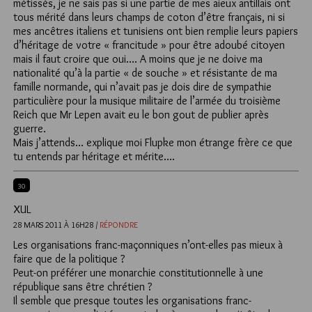
métissés, je ne sais pas si une partie de mes aieux antillais ont
tous mérité dans leurs champs de coton d’être français, ni si
mes ancêtres italiens et tunisiens ont bien remplie leurs papiers
d’héritage de votre « francitude » pour être adoubé citoyen
mais il faut croire que oui…. A moins que je ne doive ma
nationalité qu’à la partie « de souche » et résistante de ma
famille normande, qui n’avait pas je dois dire de sympathie
particulière pour la musique militaire de l’armée du troisième
Reich que Mr Lepen avait eu le bon gout de publier après
guerre.
Mais j’attends… explique moi Flupke mon étrange frère ce que
tu entends par héritage et mérite….
30
XUL
28 MARS 2011 À 16H28 /
RÉPONDRE
Les organisations franc-maçonniques n’ont-elles pas mieux à
faire que de la politique ?
Peut-on préférer une monarchie constitutionnelle à une
république sans être chrétien ?
Il semble que presque toutes les organisations franc-