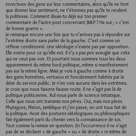
invectives des gens sur leur commentaires, alors qu’ils ne font
que donner leur sentiment, ne t’étonnes pas qu’ils te rendent
la politesse. Comment disais-tu déjà sur ton premier
commentaire de l’autre post concernant JMLP ? Ha oui ; « c’est
de bonne guerre ».
Je remarque encore une fois que tu n’arrives pas à répondre sur
l’extrême droite sans parler de la gauche. C’est comme un
réflexe conditionné. Une idéologie n’existe pas par opposition.
Elle existe pour ce qu’elle est. Il n’y a pas pire aveugle que celui
qui ne veut pas voir. Et pourtant nous sommes tous les deux
apparemment du même bord politique, même si manifestement
pas sur la même ligne. Mais je vois à gauche comme à droite
des gens honnêtes, vertueux et foncièrement habités par le
désir du service public. Je n’en vois aucuns dans les extrêmes.
Je crois que nous faisons fausse route. Il ne s’agit pas là de
politique politicienne. Xul nous parle de science initiatique.
Celle que nous ont transmis nos pères. Oui, mais nos pères
Phytagore, Platon, Jamblique et j’en passe, en ont tous fait de
la politique. Avoir des postures idéologiques ou philosophiques
fait également parti du chemin vers la connaissance de soi.
Tout comme la remise en question. En l’occurrence il ne s’agit
pas de se déclarer « de gauche » ou « de droite » ni même de