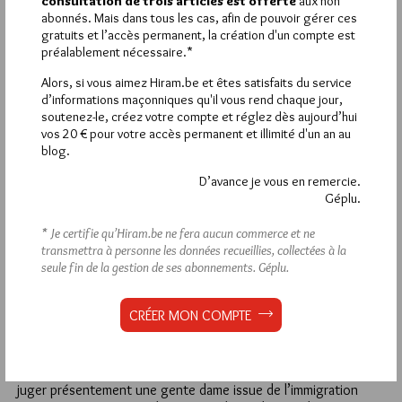
Vous vous contredisez vous même en plus… merci…
consultation de trois articles est offerte
aux non
abonnés. Mais dans tous les cas, afin de pouvoir gérer ces
gratuits et l’accès permanent, la création d'un compte est
44
préalablement nécessaire.*
TEA
Alors, si vous aimez Hiram.be et êtes satisfaits du service
30 MARS 2011 À 11H15 /
RÉPONDRE
d’informations maçonniques qu'il vous rend chaque jour,
En fait si on suit Koopa Troopa, le propos c’est : « regardez il
soutenez-le, créez votre compte et réglez dès aujourd’hui
n’y a pas que les blancs qui sont racistes (Quel scoop ! Merci
vos 20 € pour votre accès permanent et illimité d'un an au
l’ami !) , donc n’ayons plus honte d’être raciste amis bas du
blog.
front «
D’avance je vous en remercie.
Désolé mais le racisme et la xenophobie d’où qu’il vienne, que
Géplu.
ce soit de cette fille des indigènes de la République ou de
LePen mérite le même mépris, et le même refus surtout.
* Je certifie qu’Hiram.be ne fera aucun commerce et ne
La haine xenophobe et religieuse du GO… on voit bien que
transmettra à personne les données recueillies, collectées à la
vous n’y êtes pas…
seule fin de la gestion de ses abonnements.
Géplu.
43
CRÉER MON COMPTE
KOOPA TROOPA
30 MARS 2011 À 10H33 /
RÉPONDRE
Bien sur que le racisme est proéiforme, tiens au fait, on va
juger présentement une gente dame issue de l’immigration